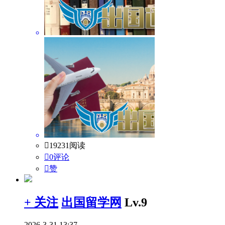

19231阅读

0评论

赞
+ 关注
出国留学网
Lv.9
2026-3-31 13:37