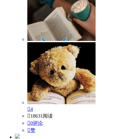

4

18631阅读

0评论

赞