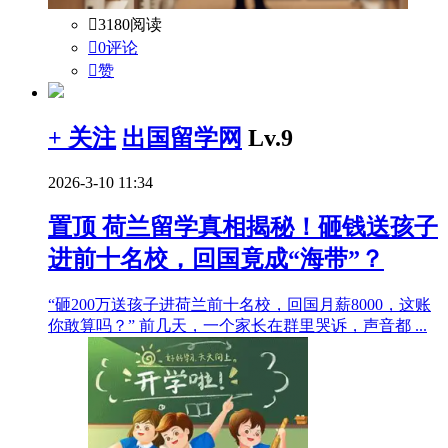

3180阅读

0评论

赞
+ 关注
出国留学网
Lv.9
2026-3-10 11:34
置顶
荷兰留学真相揭秘！砸钱送孩子
进前十名校，回国竟成“海带”？
“砸200万送孩子进荷兰前十名校，回国月薪8000，这账
你敢算吗？” 前几天，一个家长在群里哭诉，声音都 ...