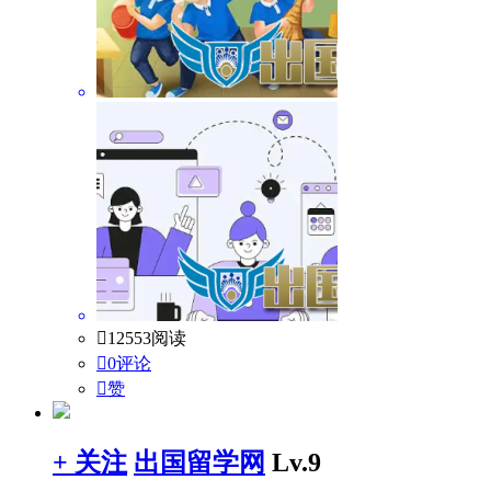

12553阅读

0评论

赞
+ 关注
出国留学网
Lv.9