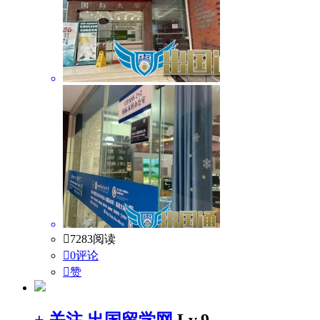

7283阅读

0评论

赞