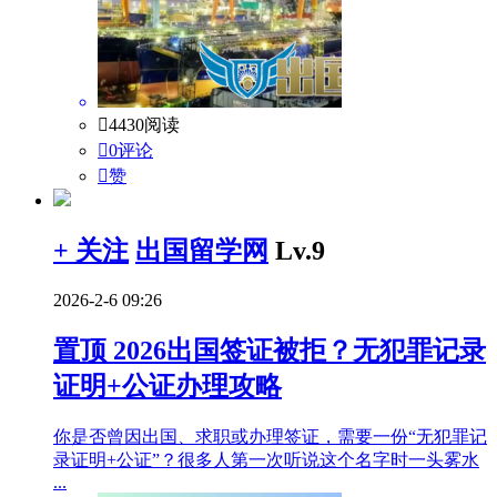

4430阅读

0评论

赞
+ 关注
出国留学网
Lv.9
2026-2-6 09:26
置顶
2026出国签证被拒？无犯罪记录
证明+公证办理攻略
你是否曾因出国、求职或办理签证，需要一份“无犯罪记
录证明+公证”？很多人第一次听说这个名字时一头雾水
...