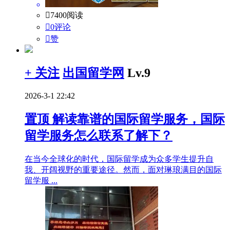

7400阅读

0评论

赞
+ 关注
出国留学网
Lv.9
2026-3-1 22:42
置顶
解读靠谱的国际留学服务，国际
留学服务怎么联系了解下？
在当今全球化的时代，国际留学成为众多学生提升自
我、开阔视野的重要途径。然而，面对琳琅满目的国际
留学服 ...