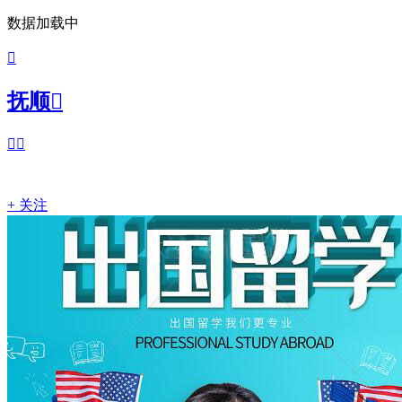
数据加载中

抚顺



+ 关注