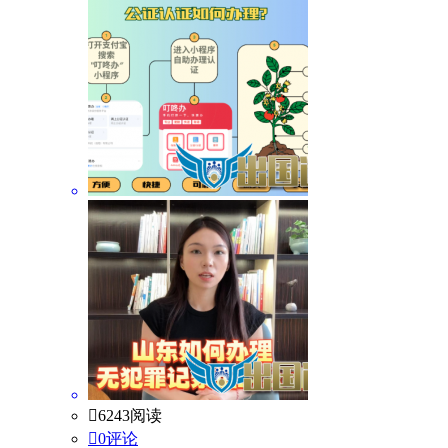

6243阅读

0评论