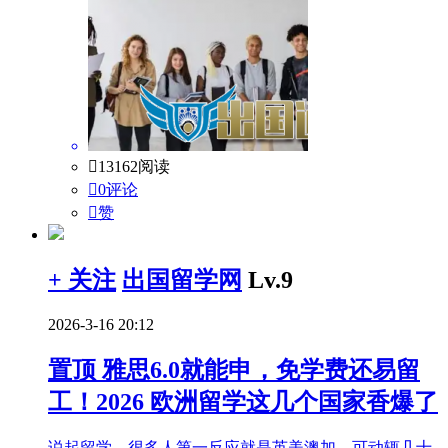

13162阅读

0评论

赞
+ 关注
出国留学网
Lv.9
2026-3-16 20:12
置顶
雅思6.0就能申，免学费还易留
工！2026 欧洲留学这几个国家香爆了
说起留学，很多人第一反应就是英美澳加，可动辄几十