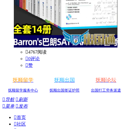

4767阅读

0评论

赞
抚顺留学
抚顺出国
抚顺论坛
抚顺留学服务中心
抚顺出国签证护照
出国打工劳务派遣

导航

刷新

菜单

发布

首页

社区