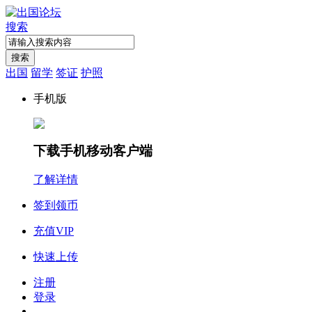
搜索
搜索
出国
留学
签证
护照
手机版
下载手机移动客户端
了解详情
签到领币
充值VIP
快速上传
注册
登录