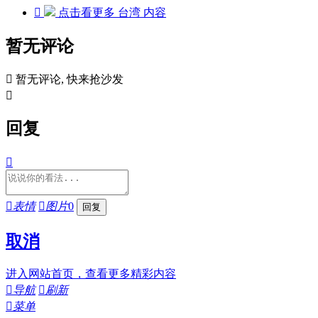

点击看更多
台湾
内容
暂无评论

暂无评论, 快来抢沙发

回复


表情

图片
0
取消
进入网站首页，查看更多精彩内容

导航

刷新

菜单