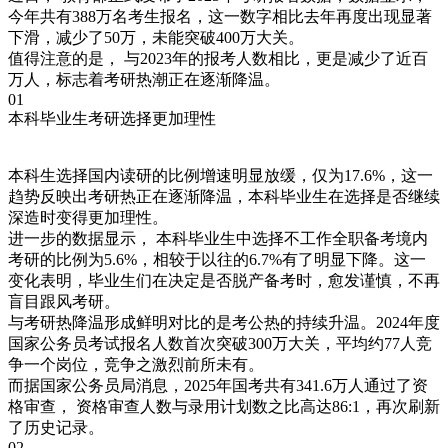
今年共有388万名考生报名，这一数字相比去年再度出现显著
下滑，减少了50万，未能突破400万大关。
值得注意的是， 与2023年的报考人数相比，更是减少了近百
万人，标志着考研热潮正在逐渐降温。
01
本科毕业生考研选择更加理性
本科生选择国内读研的比例增速明显放缓，仅为17.6%，这一
趋势反映出考研热正在逐渐降温，本科毕业生在选择是否继续
深造时变得更加理性。
进一步的数据显示， 本科毕业生中选择不工作全职备考境内
考研的比例为5.6%，相较于以往的6.7%有了明显下降。这一
变化表明，毕业生们在决定是否脱产备考时，愈发谨慎，不再
盲目跟风考研。
与考研热降温形成鲜明对比的是考公热的持续升温。2024年度
国家公务员考试报名人数首次突破300万大关，平均约77人竞
争一个岗位，竞争之激烈前所未有。
而据国家公务员局消息，2025年国考共有341.6万人通过了资
格审查， 资格审查人数与录用计划数之比高达86:1，再次刷新
了历史记录。
02