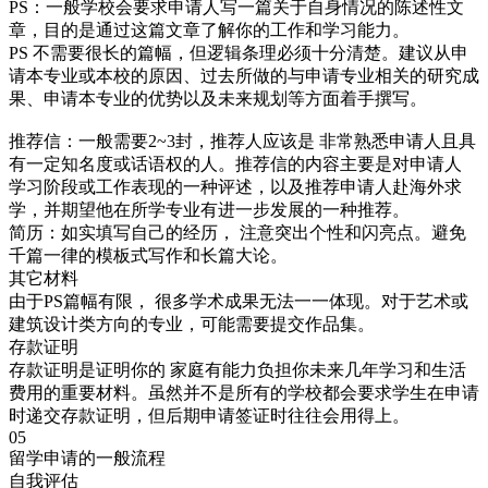
PS：一般学校会要求申请人写一篇关于自身情况的陈述性文
章，目的是通过这篇文章了解你的工作和学习能力。
PS 不需要很长的篇幅，但逻辑条理必须十分清楚。建议从申
请本专业或本校的原因、过去所做的与申请专业相关的研究成
果、申请本专业的优势以及未来规划等方面着手撰写。
推荐信：一般需要2~3封，推荐人应该是 非常熟悉申请人且具
有一定知名度或话语权的人。推荐信的内容主要是对申请人
学习阶段或工作表现的一种评述，以及推荐申请人赴海外求
学，并期望他在所学专业有进一步发展的一种推荐。
简历：如实填写自己的经历， 注意突出个性和闪亮点。避免
千篇一律的模板式写作和长篇大论。
其它材料
由于PS篇幅有限， 很多学术成果无法一一体现。对于艺术或
建筑设计类方向的专业，可能需要提交作品集。
存款证明
存款证明是证明你的 家庭有能力负担你未来几年学习和生活
费用的重要材料。虽然并不是所有的学校都会要求学生在申请
时递交存款证明，但后期申请签证时往往会用得上。
05
留学申请的一般流程
自我评估