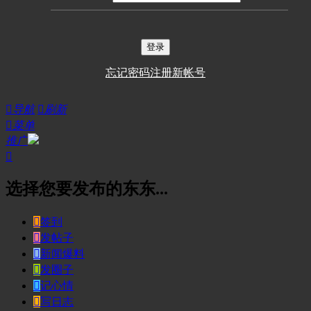
登录
忘记密码
注册新帐号

导航

刷新

菜单
推广

选择您要发布的东东...

签到

发帖子

新闻爆料

发圈子

记心情

写日志