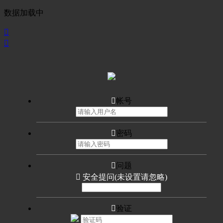
数据加载中



帐号

密码

问题

安全提问(未设置请忽略)

验证