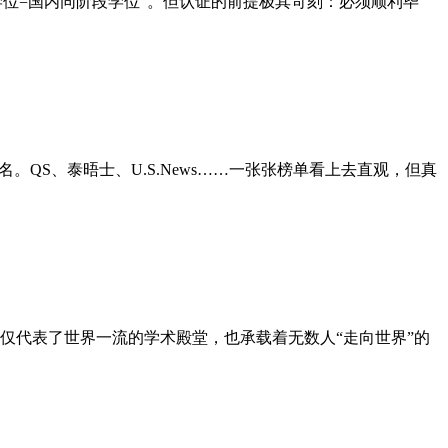
学位=国内同阶段学位”。但认证的前提极其苛刻：必须顺利毕
QS、泰晤士、U.S.News……一张张榜单看上去直观，但真
仅代表了世界一流的学术殿堂，也承载着无数人“走向世界”的