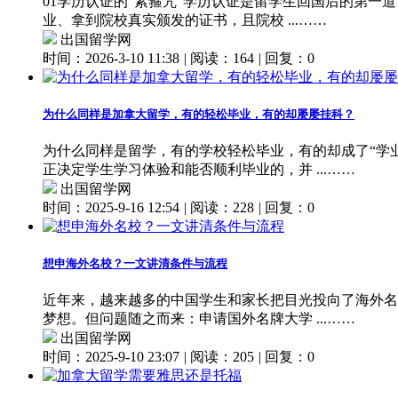
01学历认证的“紧箍咒”学历认证是留学生回国后的第一
业、拿到院校真实颁发的证书，且院校 ...……
出国留学网
时间：2026-3-10 11:38
|
阅读：164
|
回复：0
为什么同样是加拿大留学，有的轻松毕业，有的却屡屡挂科？
为什么同样是留学，有的学校轻松毕业，有的却成了“学业
正决定学生学习体验和能否顺利毕业的，并 ...……
出国留学网
时间：2025-9-16 12:54
|
阅读：228
|
回复：0
想申海外名校？一文讲清条件与流程
近年来，越来越多的中国学生和家长把目光投向了海外名
梦想。但问题随之而来：申请国外名牌大学 ...……
出国留学网
时间：2025-9-10 23:07
|
阅读：205
|
回复：0