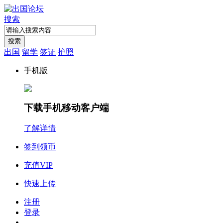
搜索
搜索
出国
留学
签证
护照
手机版
下载手机移动客户端
了解详情
签到领币
充值VIP
快速上传
注册
登录