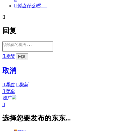

说点什么吧......

回复

表情
取消

导航

刷新

菜单
推广

选择您要发布的东东...