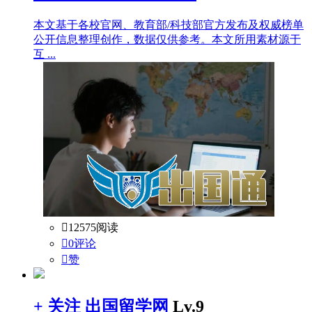
本文基于各校官网、教育部/科技部官方发布及权威榜单
公开信息整理创作，数据仅供参考。本文所用素材源于
互 ...

12575阅读

0评论

赞
+ 关注
出国留学网
Lv.9