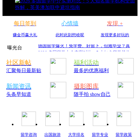
每日签到
心情墙
发现 +
留学大局定了：若是不出意外的话，2026年中国
留学机构迎3大变化
留学择校别瞎选！吃透这四大热门留学地区，避
赚金币赢大礼
此时此刻想啥呢
发现更多好玩的
开90%踩坑
踩过 3 家中介才敢说！2026 五大留学机构深度横
评，选校避坑全攻
德国留学爆火！免学费、好留下，但难毕业？真
曝光台
相到底是什么？
2026 多国留学中介实测对比：5 大知名留学机构
全面拆解，英美澳
社区新帖
福利活动
留学大局定了：若是不出意外的话，2026年中国
汇聚每日最新贴
最多的优惠福利
留学机构迎3大变化
留学择校别瞎选！吃透这四大热门留学地区，避
开90%踩坑
踩过 3 家中介才敢说！2026 五大留学机构深度横
新闻资讯
评，选校避坑全攻
德国留学爆火！免学费、好留下，但难毕业？真
摄影图库
相到底是什么？
2026 多国留学中介实测对比：5 大知名留学机构
头条早知道
随手拍 show自己
全面拆解，英美澳
留学咨询
出国旅游
大学排名
留学专业
留学政策