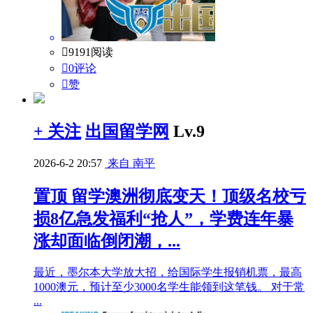

9191阅读

0评论

赞
+ 关注
出国留学网
Lv.9
2026-6-2 20:57
来自 南平
置顶
留学澳洲彻底变天！顶级名校亏
损8亿急发福利“抢人”，学费连年暴
涨却面临倒闭潮，...
最近，墨尔本大学放大招，给国际学生报销机票，最高
1000澳元，预计至少3000名学生能领到这笔钱。 对于常
...