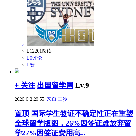

12201阅读

0评论

赞
+ 关注
出国留学网
Lv.9
2026-6-2 20:55
来自 三沙
置顶
国际学生签证不确定性正在重塑
全球留学版图，26%因签证难放弃留
学27%因签证费用高...