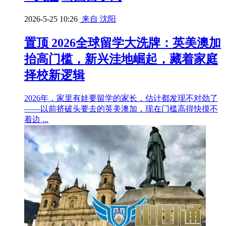
2026-5-25 10:26
来自 沈阳
置顶
2026全球留学大洗牌：英美澳加
抬高门槛，新兴洼地崛起，藏着家庭
择校新逻辑
2026年，家里有娃要留学的家长，估计都发现不对劲了
——以前挤破头要去的英美澳加，现在门槛高得快摸不
着边 ...