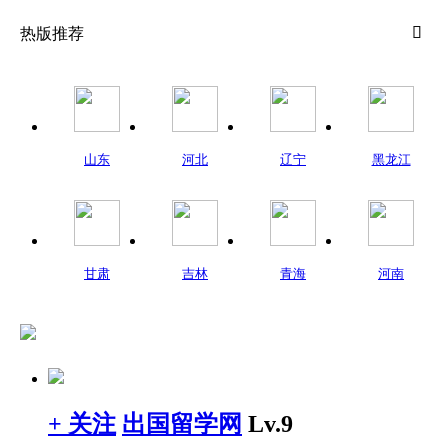

热版推荐
山东
河北
辽宁
黑龙江
甘肃
吉林
青海
河南
+ 关注
出国留学网
Lv.9