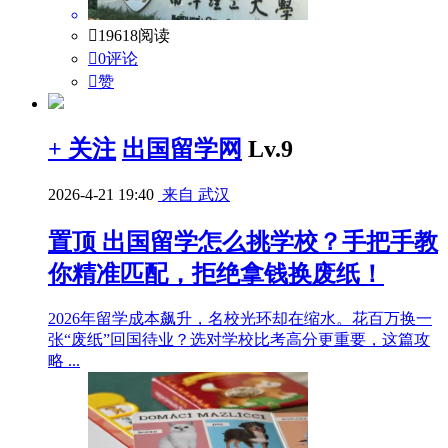

19618阅读

0评论

赞
+ 关注
出国留学网
Lv.9
2026-4-21 19:40
来自 武汉
置顶
出国留学怎么挑学校？手把手教
你精准匹配，拒绝拿钱换废纸！
2026年留学成本飙升，名校光环却在缩水。花百万换一
张“废纸”回国待业？选对学校比考高分更重要，这篇攻
略 ...