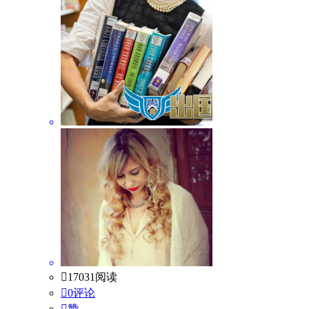

17031阅读

0评论

赞