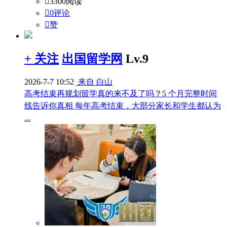

3300阅读

0评论

赞
+ 关注
出国留学网
Lv.9
2026-7-7 10:52
来自 白山
高考结束再规划留学真的来不及了吗？5 个月完整时间
线告诉你真相 每年高考结束，大部分家长和学生都认为
...