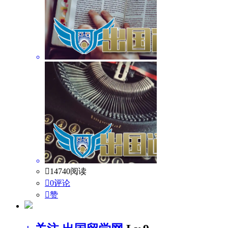

14740阅读

0评论

赞