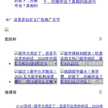
下，但难毕业？真相到底是什
么？
热
2026-07-07
1359阅读
这里是自定义广告推广文字
推广

图新鲜
留学大局定了：若是不出意
留学择校别瞎选！吃透这四
外的话，2026年中
大热门留学地区，
踩过 3 家中介才敢说！
德国留学爆火！免学费、好
2026 五大留学机构深
留下，但难毕业？

微播报
苏州 |
留学大局定了：若是不出意外的话，2026年
07-07