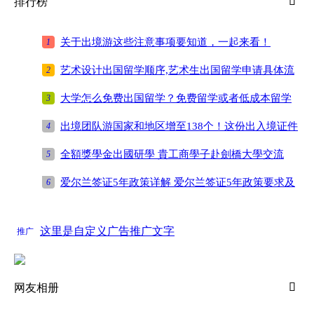

排行榜
关于出境游这些注意事项要知道，一起来看！
1
艺术设计出国留学顺序,艺术生出国留学申请具体流
2
程
大学怎么免费出国留学？免费留学或者低成本留学
3
的6种方式
出境团队游国家和地区增至138个！这份出入境证件
4
办理指南请收好
全額獎學金出國研學 貴工商學子赴劍橋大學交流
5
爱尔兰签证5年政策详解 爱尔兰签证5年政策要求及
6
申请流程
这里是自定义广告推广文字
推广

网友相册