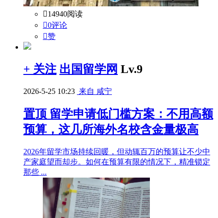

14940阅读

0评论

赞
+ 关注
出国留学网
Lv.9
2026-5-25 10:23
来自 咸宁
置顶
留学申请低门槛方案：不用高额
预算，这几所海外名校含金量极高
2026年留学市场持续回暖，但动辄百万的预算让不少中
产家庭望而却步。如何在预算有限的情况下，精准锁定
那些 ...