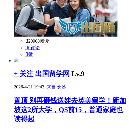

20908阅读

0评论

赞
+ 关注
出国留学网
Lv.9
2026-4-21 19:43
来自 长沙
置顶
别再砸钱送娃去英美留学！新加
坡这2所大学，QS前15，普通家庭也
读得起