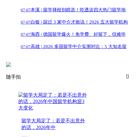
本溪 |
留学择校别瞎选！吃透这四大热门留学地
中
07-07
白银 |
踩过 3 家中介才敢说！2026 五大留学机构
区，
07-07
海西 |
德国留学爆火！免学费、好留下，但难毕
深
07-07
高雄 |
2026 多国留学中介实测对比：5 大知名留
业？
07-07
学

随手拍
留学大局定了：若是不出意外
的话，2026年中