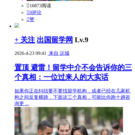

16873阅读

0评论

赞
+ 关注
出国留学网
Lv.9
2026-4-23 09:41
来自 运城
置顶
避雷！留学中介不会告诉你的三
个真相：一位过来人的大实话
如果你正在纠结要不要找留学机构，或者已经在几家机
构之间反复横跳，下面这三个真相，可能比你跑十趟咨
询更 ...