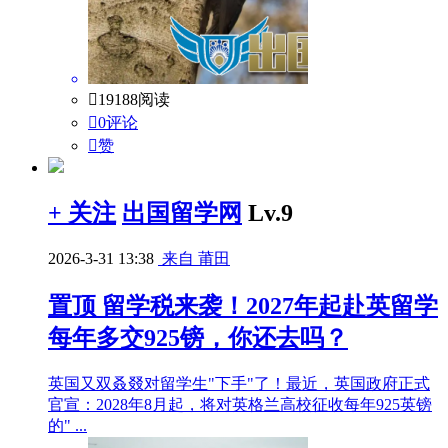

19188阅读

0评论

赞
+ 关注
出国留学网
Lv.9
2026-3-31 13:38
来自 莆田
置顶
留学税来袭！2027年起赴英留学
每年多交925镑，你还去吗？
英国又双叒叕对留学生"下手"了！最近，英国政府正式
官宣：2028年8月起，将对英格兰高校征收每年925英镑
的" ...