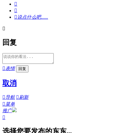



说点什么吧......

回复

表情
取消

导航

刷新

菜单
推广

选择您要发布的东东...