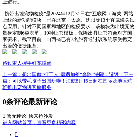
上进行。
“携带出境宠物检疫”是2024年12月31日在“互联网＋海关”网站
上线的新功能模块，已在北京、太原、沈阳等13个直属海关试
点应用。针对不同国家和地区的检疫要求，该模块为出境宠物
量身定制6类表单、10种证书模板，保障出具证书符合对方国
家要求。截至目前，山西省已有7名旅客通过该系统享受携宠
出境的便捷服务。
路过
雷人
握手
鲜花
鸡蛋
上一篇：想出国做“打工人”遭遇加价“套路”法院：退钱！
下一
篇：可以带毛孩子出国玩啦！海航8月15日起在国际及地区航
班推出宠物进客舱服务
0条评论
最新评论

暂无评论, 快来抢沙发
进入网站首页，查看更多精彩内容
