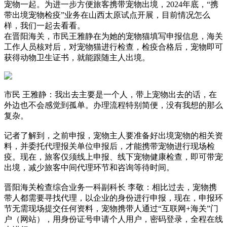
宠物一起。为进一步方便旅客携带宠物出境，2024年底，“携
带出境宠物检疫”业务在山西太原试点开展，目前情况怎么
样，我们一起去看看。
在晋阳海关，市民王雅静在为她的宠物猫填写申报信息，海关
工作人员核对后，对宠物猫进行检查，检疫合格后，宠物即可
获得动物卫生证书，就能跟随主人出境。
市民 王雅静：我出去主要是一个人，带上宠物出去的话，在
外边也不会感觉到孤单。办理流程特别简便，没有我想的那么
复杂。
记者了解到，之前申报，宠物主人要准备好出境宠物的相关资
料，并委托代理报关单位申报后，才能携带宠物进行现场检
疫。现在，旅客仅须线上申报、线下宠物健康检查，即可带宠
出境，减少旅客中间代理环节和咨询等待时间。
晋阳海关检查综合业务一科副科长 李敬：相比过去，宠物携
带人都需要寻找代理，以企业的身份进行申报，现在，申报环
节无需现场提交任何资料，宠物携带人通过“互联网+海关”门
户（网站），用身份证号申请个人用户，密码登录，全程在线