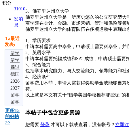
积分
31010
3、佛罗里达州立大学
佛罗里达州立大学是一所历史悠久的公立研究型大
发消
商学院在会计、金融、市场营销、管理和保险等领
息
佛罗里达州立大学的体育队伍在多项运动中表现出
Ta最近
1、学历要求
发表:
申请本科需要高中毕业，申请硕士需要科毕业，并
2、英语水平
留学
申请本科需要托福成绩和SAT成绩，申请硕士需要托
大局
留学
3、综合能力
定
择校
踩过
包括学术研究能力、与人交流能力、领导能力和社
了：
别瞎
3 家
德国
4、经济条件
若是
选！
中介
留学
2026
留学费用不菲，申请人需获得奖助学金或能够自筹
不出
吃透
才敢
爆
多国
2027
持。
意外
这四
说！
火！
留学
届留
留学
以上就是本文有关于“留学美国学校推荐哪些呢”
的
大热
2026
免学
中介
学必
申请
留学
话，
门留
五大
费、
实测
看：
全流
申
更多Ta
本帖子中包含更多资源
2026
学地
留学
好留
对
申请
程：
请：3
的好帖
>>
年中
区，
机构
下，
比：5
海外
2026
个背
您需要
登录
才可以下载或查看，没有帐号？
立即注