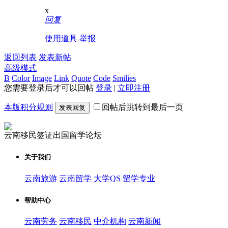
深
但难
大知
名校
藤校
景提
x
毕
名留
本
早申
升方
回复
业？
学
科，
倒计
法，
需满
时，
助你
使用道具
举报
足
这5
敲开
返回列表
发表新帖
世界
高级模式
B
Color
Image
Link
Quote
Code
Smilies
您需要登录后才可以回帖
登录
|
立即注册
本版积分规则
回帖后跳转到最后一页
发表回复
云南移民签证出国留学论坛
关于我们
云南旅游
云南留学
大学QS
留学专业
帮助中心
云南劳务
云南移民
中介机构
云南新闻