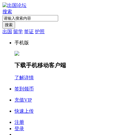
搜索
搜索
出国
留学
签证
护照
手机版
下载手机移动客户端
了解详情
签到领币
充值VIP
快速上传
注册
登录