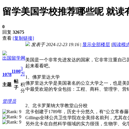
留学美国学校推荐哪些呢 就读
0
回复
32675
查看
[复制链接]
发表于 2024-12-23 19:16
|
显示全部楼层
|
阅读模
进入图片模式
出国留学网
美国是一个非常先进发达的国家，它非常注重自己
起来看看吧。
3
1100
万
1078
1、佛罗里达大学
帖
佛罗里达大学是美国著名的公立大学之一，也是美国
主题
积
子
中最受欢迎的专业包括：工程、商科、管理学、营
分
管理员
2、北卡罗莱纳大学教堂山分校
北卡创建于1789年，历史十分悠久，有“公立常春
Gillings全球公共卫生学院在全美排名前列，尤其在
另外北卡在自然科学领域的实力很强，生物学、化