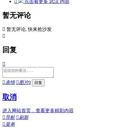

点击看更多
武汉
内容
暂无评论

暂无评论, 快来抢沙发

回复


表情

图片
0
取消
进入网站首页，查看更多精彩内容

导航

刷新

菜单