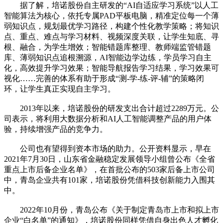
据了解，培诺股份自主研发的“AI自适应学习系统”以人工
智能算法为核心，依托专属PAD平板电脑，精准定位每一个薄
弱知识点，规划最优学习路径，构建个性化教学策略；将知识
点、重点、难点与学习材料、视频深度关联，让学生知底、寻
根、融合，为学生增效；智能错题库整理、教师端监管错题
库、薄弱知识点追根溯源，AI智能边学边练，学员学习自主
化，高效提升学习效果；智能导航报告学习结果，学习效果可
视化……完善的体系有助于形成“测-学-练-评-辅”的策略闭
环，让学生真正实现自主学习。
2013年以来，培诺股份的研发支出合计超过2289万元。公
司表示，将利用大数据分析和AI人工智能调整产品的用户体
验，持续增强产品的竞争力。
公司也有望得到资本市场的助力。公开资料显示，早在
2021年7月30日，山东省金融稳定发展领导小组曾公布《全省
重点上市后备企业名单》，在首批公布的503家后备上市公司
中，青岛企业共有101家，培诺股份凭借科技创新能力入围其
中。
2022年10月份，青岛公布《关于制定青岛市上市和拟上市
企业“白名单”的通知》，培诺股份同样凭借自身出色人才孵化