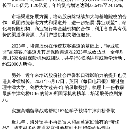
长至1.15亿元-1.20亿元，年均复合增速达到23.64%至24.16%。
市场渠道拓展方面，培诺股份除继续加大与基地院校的合
作、巩固传统获客方式和渠道外，进一步拓展“异业联盟”，深
化与保险机构、商业银行等金融机构的合作，利用各自具有优
势的渠道和资源，为用户提供相关增值服务。
2023年，培诺股份在传统获客渠道的基础上，“异业联
盟”高端客户渠道尤其是保险渠道在2023年成效凸显，全年对
接115家金融保险机构或团队，共举行845场讲座或游学活动，
约52000人听会。
另外，近年来培诺股份社会声誉和口碑影响力的提升也促
进其业绩增长。2021年6月17日，英国《每日电讯报》通过整
理牛津大学、剑桥大学过去3年的录取数据，梳理出一份收获
最多牛津剑桥Offer的前20所国际机构榜单，培诺股份位列第
八。
实施高端留学战略帮助163位学子获得牛津剑桥录取
近几年，海外留学不再是富人和高薪家庭独有的“奢侈
品”，越来越多的普通家庭也参与到出国留学的热潮中。