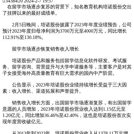

34384

0
2024-2-7 19:57
在留学市场逐步复苏的背景下，知名教育机构培诺股份交出
了挂牌以来的最好成绩单。
2月5日晚间，培诺股份披露了2023年年度业绩预告，公司
预计2023年度归母净利润为3700万元至4000万元，同比增长
112.91%至130.18%。
留学市场逐步恢复销售收入增长
培诺股份产品和服务包括留学信息化软件研发、考试服
务、留学咨询、背景提升与大学申请服务等，主要客户是对其
子女接受海外高质量教育有巨大需求的国内中产阶层。
公告显示，2023年培诺股份业绩持续增长受益于三大因
素：收入增长、渠道拓展和声誉提升。
销售收入增长方面，出国留学市场逐渐复苏，有出国留学
意愿的人员增加，2023年培诺股份营业收入达到1.15亿元至
1.20亿元，同比增加36.46%至42.40%，这也是培诺股份首次实
现年度营收破亿元。
从2013年到2023年，培诺股份营业收入从1378.11万元增