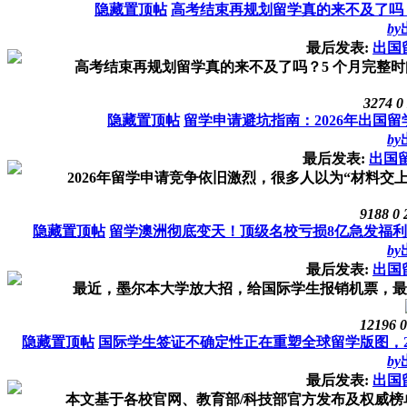
隐藏置顶帖
高考结束再规划留学真的来不及了吗
by
最后发表:
出国
高考结束再规划留学真的来不及了吗？5 个月完整时间
3274
0
隐藏置顶帖
留学申请避坑指南：2026年出国
by
最后发表:
出国
2026年留学申请竞争依旧激烈，很多人以为“材料交上
9188
0
隐藏置顶帖
留学澳洲彻底变天！顶级名校亏损8亿急发福利“
by
最后发表:
出国
最近，墨尔本大学放大招，给国际学生报销机票，最高10
12196
0
隐藏置顶帖
国际学生签证不确定性正在重塑全球留学版图，26
by
最后发表:
出国
本文基于各校官网、教育部/科技部官方发布及权威榜单