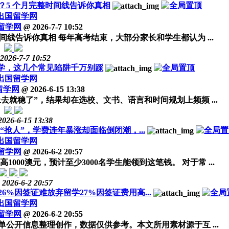
？5 个月完整时间线告诉你真相
出国留学网
留学网
@
2026-7-7 10:52
线告诉你真相 每年高考结束，大部分家长和学生都认为 ...
2026-7-7 10:52
留学，这几个常见陷阱千万别踩
出国留学网
留学网
@
2026-6-15 13:38
去就稳了”，结果却在选校、文书、语言和时间规划上频频 ...
2026-6-15 13:38
抢人”，学费连年暴涨却面临倒闭潮，...
出国留学网
留学网
@
2026-6-2 20:57
00澳元，预计至少3000名学生能领到这笔钱。 对于常 ...
2026-6-2 20:57
%因签证难放弃留学27%因签证费用高...
出国留学网
留学网
@
2026-6-2 20:55
公开信息整理创作，数据仅供参考。本文所用素材源于互 ...