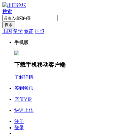
搜索
搜索
出国
留学
签证
护照
手机版
下载手机移动客户端
了解详情
签到领币
充值VIP
快速上传
注册
登录