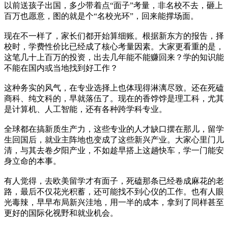
以前送孩子出国，多少带着点“面子”考量，非名校不去，砸上
百万也愿意，图的就是个“名校光环”，回来能撑场面。
现在不一样了，家长们都开始算细账。根据新东方的报告，择
校时，学费性价比已经成了核心考量因素。大家更看重的是，
这笔几十上百万的投资，出去几年能不能赚回来？学的知识能
不能在国内或当地找到好工作？
这种务实的风气，在专业选择上也体现得淋漓尽致。还在死磕
商科、纯文科的，早就落伍了。现在的香饽饽是理工科，尤其
是计算机、人工智能，还有各种跨学科专业。
全球都在搞新质生产力，这些专业的人才缺口摆在那儿，留学
生回国后，就业主阵地也变成了这些新兴产业。大家心里门儿
清，与其去卷夕阳产业，不如趁早搭上这趟快车，学一门能安
身立命的本事。
有人觉得，去欧美留学才有面子，死磕那条已经卷成麻花的老
路，最后不仅花光积蓄，还可能找不到心仪的工作。也有人眼
光毒辣，早早布局新兴洼地，用一半的成本，拿到了同样甚至
更好的国际化视野和就业机会。