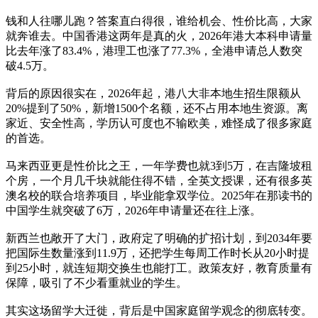
钱和人往哪儿跑？答案直白得很，谁给机会、性价比高，大家
就奔谁去。中国香港这两年是真的火，2026年港大本科申请量
比去年涨了83.4%，港理工也涨了77.3%，全港申请总人数突
破4.5万。
背后的原因很实在，2026年起，港八大非本地生招生限额从
20%提到了50%，新增1500个名额，还不占用本地生资源。离
家近、安全性高，学历认可度也不输欧美，难怪成了很多家庭
的首选。
马来西亚更是性价比之王，一年学费也就3到5万，在吉隆坡租
个房，一个月几千块就能住得不错，全英文授课，还有很多英
澳名校的联合培养项目，毕业能拿双学位。2025年在那读书的
中国学生就突破了6万，2026年申请量还在往上涨。
新西兰也敞开了大门，政府定了明确的扩招计划，到2034年要
把国际生数量涨到11.9万，还把学生每周工作时长从20小时提
到25小时，就连短期交换生也能打工。政策友好，教育质量有
保障，吸引了不少看重就业的学生。
其实这场留学大迁徙，背后是中国家庭留学观念的彻底转变。