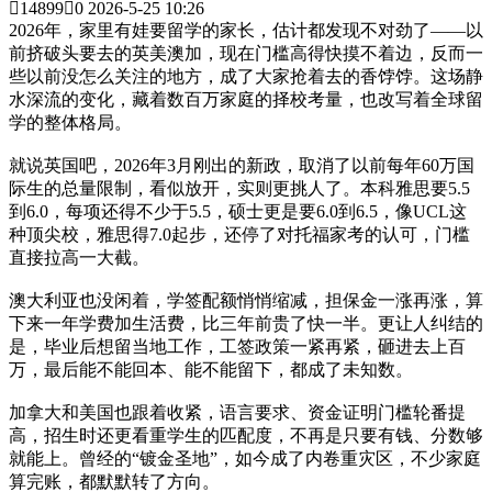

14899

0
2026-5-25 10:26
2026年，家里有娃要留学的家长，估计都发现不对劲了——以
前挤破头要去的英美澳加，现在门槛高得快摸不着边，反而一
些以前没怎么关注的地方，成了大家抢着去的香饽饽。这场静
水深流的变化，藏着数百万家庭的择校考量，也改写着全球留
学的整体格局。
就说英国吧，2026年3月刚出的新政，取消了以前每年60万国
际生的总量限制，看似放开，实则更挑人了。本科雅思要5.5
到6.0，每项还得不少于5.5，硕士更是要6.0到6.5，像UCL这
种顶尖校，雅思得7.0起步，还停了对托福家考的认可，门槛
直接拉高一大截。
澳大利亚也没闲着，学签配额悄悄缩减，担保金一涨再涨，算
下来一年学费加生活费，比三年前贵了快一半。更让人纠结的
是，毕业后想留当地工作，工签政策一紧再紧，砸进去上百
万，最后能不能回本、能不能留下，都成了未知数。
加拿大和美国也跟着收紧，语言要求、资金证明门槛轮番提
高，招生时还更看重学生的匹配度，不再是只要有钱、分数够
就能上。曾经的“镀金圣地”，如今成了内卷重灾区，不少家庭
算完账，都默默转了方向。