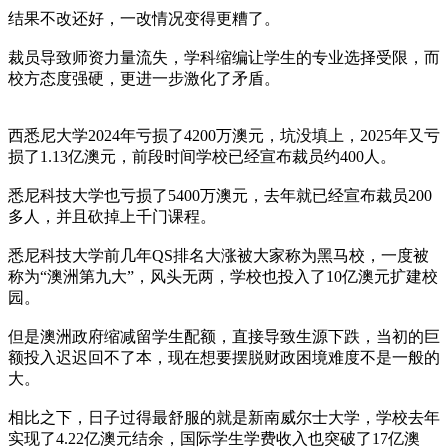
结果不改还好，一改情况变得更糟了。
裁员导致师资力量流失，学科缩编让学生的专业选择受限，而
校方态度强硬，更进一步激化了矛盾。
西悉尼大学2024年亏损了4200万澳元，坑没填上，2025年又亏
损了1.13亿澳元，前段时间学校已经宣布裁员约400人。
悉尼科技大学也亏损了5400万澳元，去年就已经宣布裁员200
多人，并且砍掉上千门课程。
悉尼科技大学前几年QS排名大涨被大家称为黑马校，一度被
称为“澳洲第九大”，风头无两，学校也投入了10亿澳元扩建校
园。
但是澳洲政府缩减留学生配额，直接导致生源下跌，当初的巨
额投入迟迟回不了本，现在想要摆脱财政困境难度不是一般的
大。
相比之下，日子过得最舒服的就是新南威尔士大学，学校去年
实现了4.22亿澳元结余，国际学生学费收入也突破了17亿澳