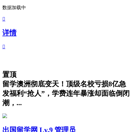
数据加载中

详情

置顶
留学澳洲彻底变天！顶级名校亏损8亿急
发福利“抢人”，学费连年暴涨却面临倒闭
潮，...
出国留学网
Lv.9 管理员