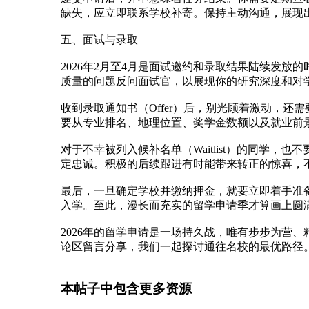
深
但难
大知
名校
藤校
景提
缺失，应立即联系学校补寄。保持主动沟通，展现
毕
名留
本
早申
升方
五、面试与录取
业？
学
科，
倒计
法，
需满
时，
助你
2026年2月至4月是面试邀约和录取结果陆续发
足
这5
敲开
质量的问题反问面试官，以展现你的研究深度和对
世界
收到录取通知书（Offer）后，别光顾着激动，还需
要从专业排名、地理位置、奖学金数额以及就业前
对于不幸被列入候补名单（Waitlist）的同学，也不要轻
定忠诚。积极的后续跟进有时能带来转正的惊喜，
最后，一旦确定学校并缴纳押金，就要立即着手准备
入学。至此，漫长而充实的留学申请季才算画上圆
2026年的留学申请是一场持久战，唯有步步为营
论区留言分享，我们一起探讨通往名校的最优路径
本帖子中包含更多资源