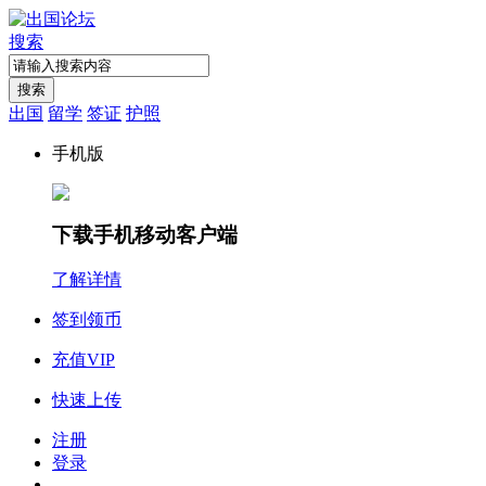
搜索
搜索
出国
留学
签证
护照
手机版
下载手机移动客户端
了解详情
签到领币
充值VIP
快速上传
注册
登录