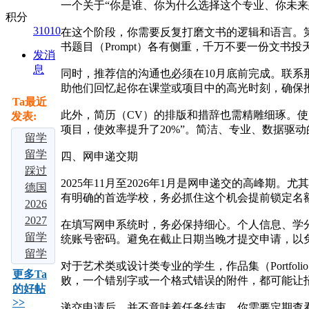
一个关于“你是谁、你为什么选择这个专业、你未来
积分
31010
在这个阶段，你需要反复打磨文书的逻辑和语言。
书题目（Prompt）各有侧重，千万不要一份文书
发消
息
同时，推荐信的沟通也必须在10月底前完成。联系
助他们回忆起你在课堂或项目中的高光时刻，确保
Ta最近
此外，简历（CV）的排版和措辞也需精雕细琢。使
发表:
项目，使效率提升了20%”。简洁、专业、数据驱
留学
大局
留学
四、网申递交期
定
择校
踩过
2025年11月至2026年1月是网申递交的高峰期
了：
别瞎
3 家
德国
有明确的首选学校，务必抓住这个机会提前锁定名
若是
选！
中介
留学
2026
不出
吃透
才敢
爆
多国
2027
在填写网申系统时，务必保持细心。个人信息、学
意外
这四
说！
火！
留学
届留
留学
统账号密码。避免在截止日期当晚才提交申请，以
的
大热
2026
免学
中介
学必
申请
留学
对于艺术类或设计类专业的学生，作品集（Portf
话，
门留
五大
费、
实测
看：
全流
申
更多Ta
败，一个错别字或一个格式错误的附件，都可能让
2026
学地
留学
好留
对
申请
程：
请：3
的好帖
>>
年中
区，
机构
下，
比：5
海外
2026
个背
递交申请后，并不意味着任务结束。你需要定期查看