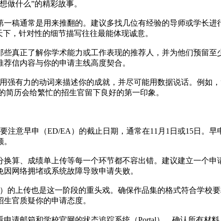
想做什么”的精彩故事。
第一稿通常是用来推翻的。建议多找几位有经验的导师或学长进
投天下，针对性的细节描写往往最能体现诚意。
那些真正了解你学术能力或工作表现的推荐人，并为他们预留至
推荐信内容与你的申请主线高度契合。
用强有力的动词来描述你的成就，并尽可能用数据说话。例如，“
动的简历会给繁忙的招生官留下良好的第一印象。
。尤其要注意早申（ED/EA）的截止日期，通常在11月1日或1
额。
分换算、成绩单上传等每一个环节都不容出错。建议建立一个申
免因网络拥堵或系统故障导致申请失败。
olio）的上传也是这一阶段的重头戏。确保作品集的格式符合学
招生官质疑你的申请态度。
申请邮箱和学校官网的状态追踪系统（Portal），确认所有