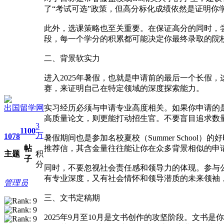
了“考试可选”政策，但高分标化成绩依然是证明你
此外，选课策略也至关重要。在保证高分的同时，尝
段，每一个学分的积累都可能决定你最终录取的院
二、背景软实力
进入2025年暑假，也就是申请前的最后一个长假
赛，来证明自己在特定领域的深度探索能力。
出国留学网
实习经历必须与申请专业高度相关。如果你申请的
高质量论文，则更能打动招生官。不要盲目追求数
3
1100
万
1078
暑假期间也是参加名校夏校（Summer Scho
帖
推荐信，其含金量往往能让你在众多背景相似的申
主题
积
子
分
同时，不要忽视社会责任感和领导力的体现。参与
有专业深度，又有社会情怀和领导潜质的未来领袖，
管理员
三、文书定稿期
2025年9月至10月是文书创作的攻坚阶段。文书