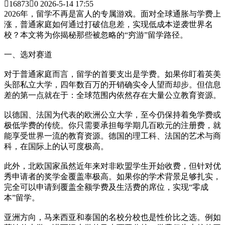

16873

0
2026-5-14 17:55
2026年，留学不再是富人的专属游戏。面对全球通胀与学费上
涨，普通家庭如何通过打破信息差，实现低成本逆袭世界名
校？本文将为你揭秘那些被忽略的“穷游”留学路径。
一、选对赛道
对于普通家庭而言，留学的首要支出是学费。如果你盯着英美
头部私立大学，四年数百万的开销确实令人望而却步。但信息
差的第一点就在于：全球范围内依然存在大量公立教育资源。
以德国、法国为代表的欧洲公立大学，至今仍保持着免学费或
极低学费的传统。你只需要承担每学期几百欧元的注册费，就
能享受世界一流的教育资源。德国的理工科、法国的艺术与商
科，在国际上的认可度极高。
此外，北欧国家虽然近年来对非欧盟学生开始收费，但针对优
秀申请者的奖学金覆盖率极高。如果你的学术背景足够扎实，
完全可以申请到覆盖全额学费及生活费的席位，实现“零成
本”留学。
亚洲方向，马来西亚和泰国的名校分校也是性价比之选。例如