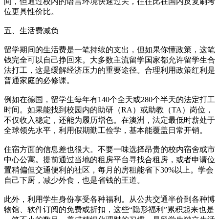
间，但通过校内的语言环境快速过关，往往比在国内反复刷考
位更具性价比。
五、生活费减负
留学期间的生活费是一笔持续的支出，但如果你懂政策，这笔
钱完全可以自己挣回来。大多数主流留学国家都允许留学生合
法打工，这是缓解经济压力的重要途径。合理利用政策红利是
普通家庭的必修课。
例如在德国，留学生每年有140个全天或280个半天的法定打工
时间。如果能找到校园内的助研（RA）或助教（TA）岗位，
不仅收入稳定，还能为履历增色。在澳洲，法定最低时薪处于
全球领先水平，利用假期勤工俭学，基本能覆盖日常开销。
住宿方面的信息差也很大。不要一味选择昂贵的校内宿舍或市
中心公寓。提前通过当地的租房平台寻找合租房，或者申请位
置稍偏但交通便利的社区，每月的房租能省下30%以上。学会
自己下厨，减少外食，也是省钱的王道。
此外，利用学生身份享受各种福利。从公共交通半价到各种博
物馆、软件订阅的免费或折扣，这些“隐形福利”累积起来也是