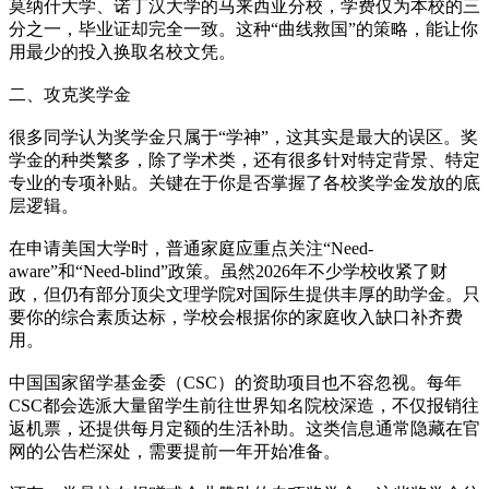
莫纳什大学、诺丁汉大学的马来西亚分校，学费仅为本校的三
分之一，毕业证却完全一致。这种“曲线救国”的策略，能让你
用最少的投入换取名校文凭。
二、攻克奖学金
很多同学认为奖学金只属于“学神”，这其实是最大的误区。奖
学金的种类繁多，除了学术类，还有很多针对特定背景、特定
专业的专项补贴。关键在于你是否掌握了各校奖学金发放的底
层逻辑。
在申请美国大学时，普通家庭应重点关注“Need-
aware”和“Need-blind”政策。虽然2026年不少学校收紧了财
政，但仍有部分顶尖文理学院对国际生提供丰厚的助学金。只
要你的综合素质达标，学校会根据你的家庭收入缺口补齐费
用。
中国国家留学基金委（CSC）的资助项目也不容忽视。每年
CSC都会选派大量留学生前往世界知名院校深造，不仅报销往
返机票，还提供每月定额的生活补助。这类信息通常隐藏在官
网的公告栏深处，需要提前一年开始准备。