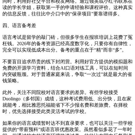
同时，利用好社交平台和校友网络。通过领英或小红书联系在
读的学长学姐，获取第一手的申请经验和课程评价。这种真实
的信息反馈，往往比中介口中的“保录项目”要靠谱得多。
四、语言备考差
语言考试是留学的敲门砖，但很多学生在报班培训上花费了冤
枉钱。2026年的备考资源已经高度数字化，只要你有自律性，
完全可以实现低成本出分。备考的重点在于“精”而非“多”。
不要盲目追求昂贵的线下封闭营。利用好官方提供的模拟题和
免费的开源学习资料，结合AI口语对练工具，可以在短时间
内突破瓶颈。对于普通家庭来说，争取“一次过”就是最大的省
钱策略。
此外，关注不同院校对语言要求的差异。有些学校接受
Duolingo（多邻国）成绩，这种考试费用低、出分快，且在家
就能考，相比雅思托福能省下不少报名费和差旅费。在择校
时，优先选择接受此类灵活考试的学校。
如果你的语言成绩暂时达不到直录要求，也可以关注一些学校
提供的“带薪预科”或语言班优惠政策。虽然看似多花了一年时