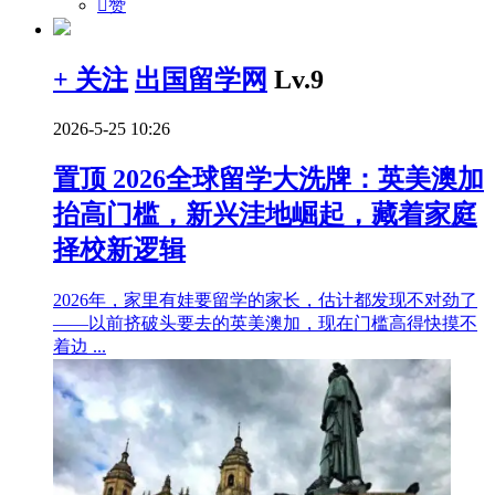

赞
+ 关注
出国留学网
Lv.9
2026-5-25 10:26
置顶
2026全球留学大洗牌：英美澳加
抬高门槛，新兴洼地崛起，藏着家庭
择校新逻辑
2026年，家里有娃要留学的家长，估计都发现不对劲了
——以前挤破头要去的英美澳加，现在门槛高得快摸不
着边 ...