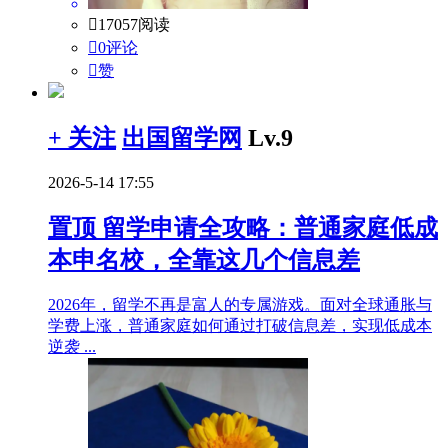

17057阅读

0评论

赞
+ 关注
出国留学网
Lv.9
2026-5-14 17:55
置顶
留学申请全攻略：普通家庭低成
本申名校，全靠这几个信息差
2026年，留学不再是富人的专属游戏。面对全球通胀与
学费上涨，普通家庭如何通过打破信息差，实现低成本
逆袭 ...