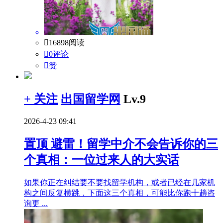

16898阅读

0评论

赞
+ 关注
出国留学网
Lv.9
2026-4-23 09:41
置顶
避雷！留学中介不会告诉你的三
个真相：一位过来人的大实话
如果你正在纠结要不要找留学机构，或者已经在几家机
构之间反复横跳，下面这三个真相，可能比你跑十趟咨
询更 ...