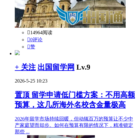

14964阅读

0评论

赞
+ 关注
出国留学网
Lv.9
2026-5-25 10:23
置顶
留学申请低门槛方案：不用高额
预算，这几所海外名校含金量极高
2026年留学市场持续回暖，但动辄百万的预算让不少中
产家庭望而却步。如何在预算有限的情况下，精准锁定
那些 ...