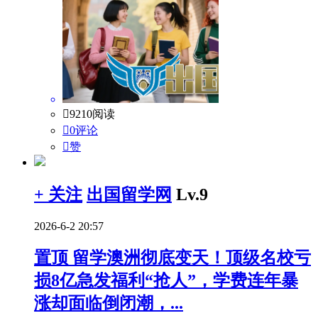

9210阅读

0评论

赞
+ 关注
出国留学网
Lv.9
2026-6-2 20:57
置顶
留学澳洲彻底变天！顶级名校亏
损8亿急发福利“抢人”，学费连年暴
涨却面临倒闭潮，...