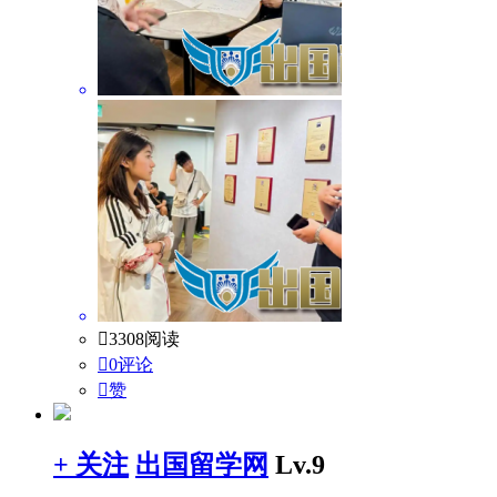

3308阅读

0评论

赞
+ 关注
出国留学网
Lv.9