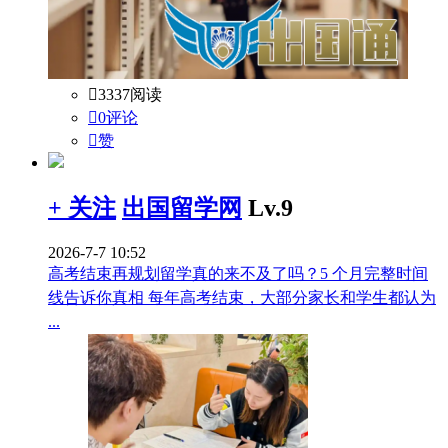

3337阅读

0评论

赞
+ 关注
出国留学网
Lv.9
2026-7-7 10:52
高考结束再规划留学真的来不及了吗？5 个月完整时间
线告诉你真相 每年高考结束，大部分家长和学生都认为
...