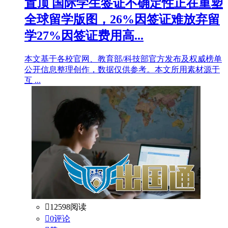
置顶
国际学生签证不确定性正在重塑
全球留学版图，26%因签证难放弃留
学27%因签证费用高...
本文基于各校官网、教育部/科技部官方发布及权威榜单
公开信息整理创作，数据仅供参考。本文所用素材源于
互 ...

12598阅读

0评论