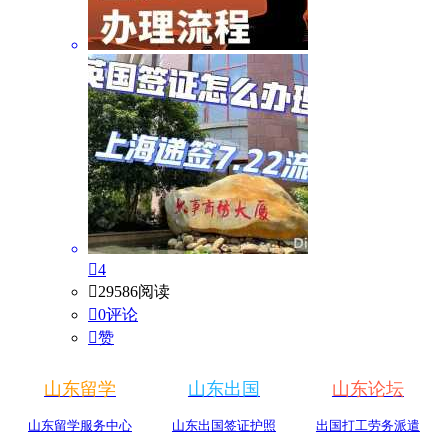

4

29586阅读

0评论

赞
山东留学
山东出国
山东论坛
山东留学服务中心
山东出国签证护照
出国打工劳务派遣