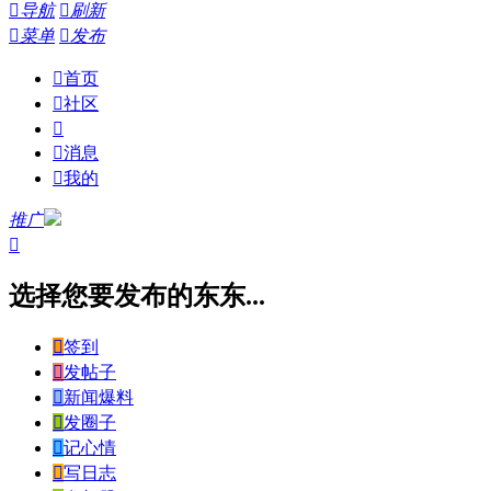

导航

刷新

菜单

发布

首页

社区


消息

我的
推广

选择您要发布的东东...

签到

发帖子

新闻爆料

发圈子

记心情

写日志