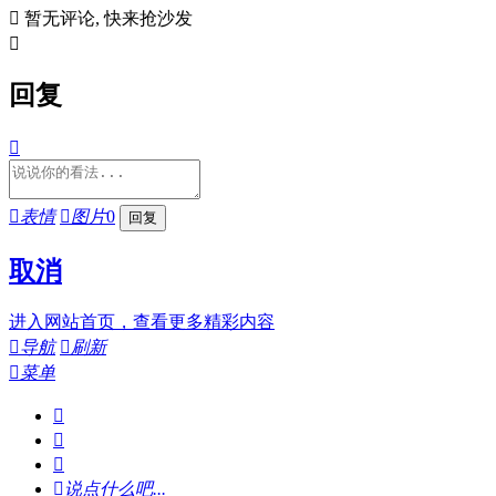

暂无评论, 快来抢沙发

回复


表情

图片
0
取消
进入网站首页，查看更多精彩内容

导航

刷新

菜单




说点什么吧...