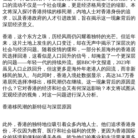
口的流动不仅是一个社会现象，更是经济格局变迁的缩影。本
文将深入探讨香港持续的移民潮，内地人士对香港身份的追
求，以及香港政府的人才引进政策，旨在揭示这一现象背后的
深层经济意义。
香港，这个东方之珠，历经风雨仍闪耀着独特的光芒。但近年
来，这片土地上发生的人口变迁，却在无声中揭示了深层次的
社会与经济问题。随着疫情的缓和，一部分长居海外的香港居
民选择回港，这看似是人口回升的信号，却掩盖了一个更深层
的问题——年轻一代的持续外流。据BBC中文报道，2023年
虽见人口止跌回升，但这更多是海外年老港人的回流，而非新
移民的加入。与此同时，香港入境处数据显示，高达34.7万香
港居民选择净移出，移民潮仍在继续。这一现象背后的原因是
什么？它对香港的经济和社会又有何深远影响？本文将试图从
宏观经济的视角，对这一问题进行深入分析。
香港移民潮的新特征与深层原因
此外，香港的独特地位吸引着众多内地人士。他们追求香港身
份，不仅因为教育、医疗和社会福利的优势，更因为香港国际
化的环境和便利的通关条件，能为他们的事业和生活带来更多