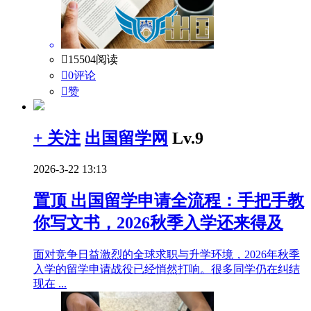

15504阅读

0评论

赞
+ 关注
出国留学网
Lv.9
2026-3-22 13:13
置顶
出国留学申请全流程：手把手教
你写文书，2026秋季入学还来得及
面对竞争日益激烈的全球求职与升学环境，2026年秋季
入学的留学申请战役已经悄然打响。很多同学仍在纠结
现在 ...