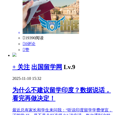

19390阅读

0评论

赞
+ 关注
出国留学网
Lv.9
2025-11-10 15:32
为什么不建议留学印度？数据说话，
看完再做决定！
最近总有家长和学生来问我：“听说印度留学学费便宜，