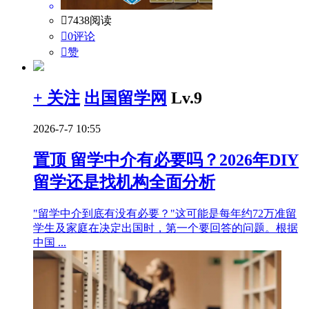

7438阅读

0评论

赞
+ 关注
出国留学网
Lv.9
2026-7-7 10:55
置顶
留学中介有必要吗？2026年DIY
留学还是找机构全面分析
"留学中介到底有没有必要？"这可能是每年约72万准留
学生及家庭在决定出国时，第一个要回答的问题。根据
中国 ...