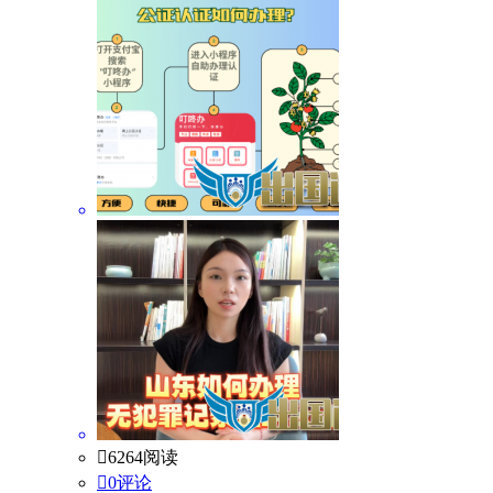

6264阅读

0评论