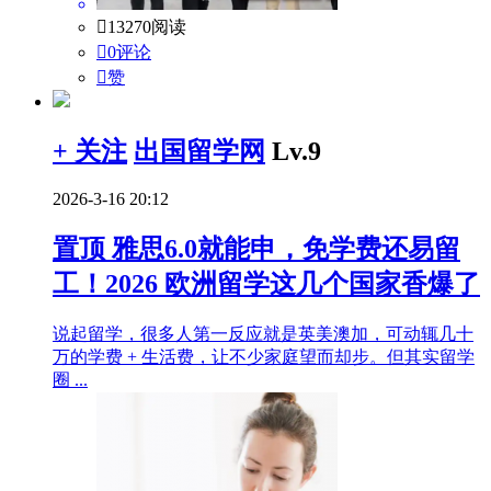

13270阅读

0评论

赞
+ 关注
出国留学网
Lv.9
2026-3-16 20:12
置顶
雅思6.0就能申，免学费还易留
工！2026 欧洲留学这几个国家香爆了
说起留学，很多人第一反应就是英美澳加，可动辄几十
万的学费 + 生活费，让不少家庭望而却步。但其实留学
圈 ...