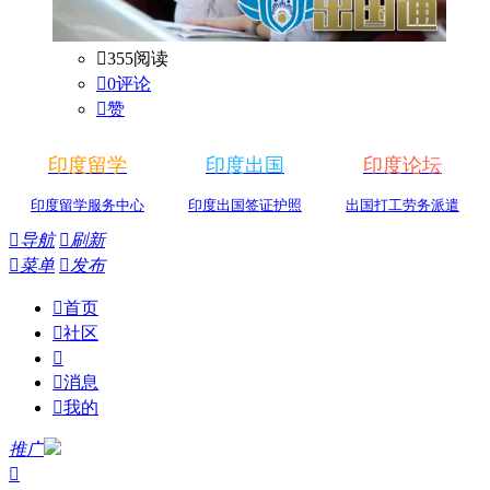

355阅读

0评论

赞
印度留学
印度出国
印度论坛
印度留学服务中心
印度出国签证护照
出国打工劳务派遣

导航

刷新

菜单

发布

首页

社区


消息

我的
推广
