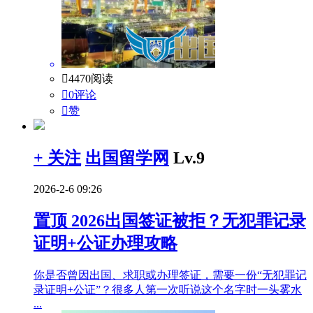

4470阅读

0评论

赞
+ 关注
出国留学网
Lv.9
2026-2-6 09:26
置顶
2026出国签证被拒？无犯罪记录
证明+公证办理攻略
你是否曾因出国、求职或办理签证，需要一份“无犯罪记
录证明+公证”？很多人第一次听说这个名字时一头雾水
...