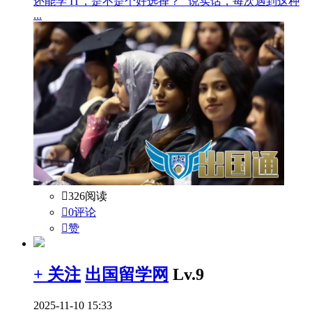
还能学 IT，是不是个好选择？” 说实话，每次遇到这种
...

326阅读

0评论

赞
+ 关注
出国留学网
Lv.9
2025-11-10 15:33