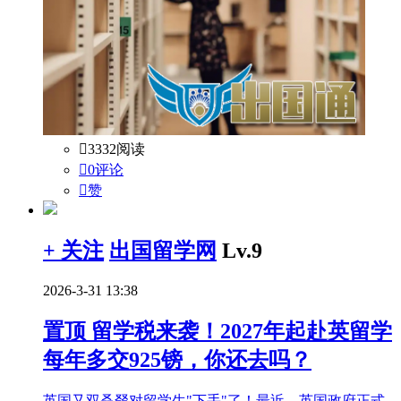

3332阅读

0评论

赞
+ 关注
出国留学网
Lv.9
2026-3-31 13:38
置顶
留学税来袭！2027年起赴英留学
每年多交925镑，你还去吗？
英国又双叒叕对留学生"下手"了！最近，英国政府正式