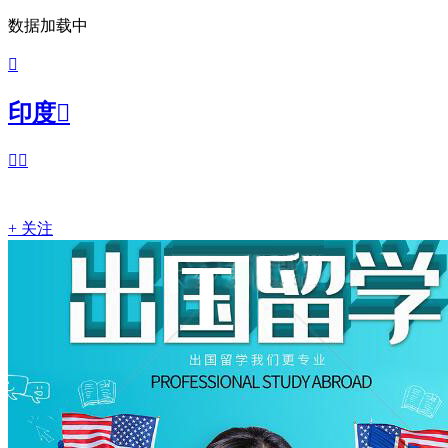
数据加载中

印度



+ 关注