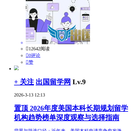

12642阅读

0评论

赞
+ 关注
出国留学网
Lv.9
2026-3-13 12:13
置顶
2026年度美国本科长期规划留学
机构趋势榜单深度观察与选择指南
背景与筛选口径：近年来，美国本科申请竞争愈发激