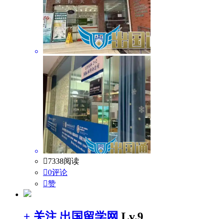

7338阅读

0评论

赞
+ 关注
出国留学网
Lv.9