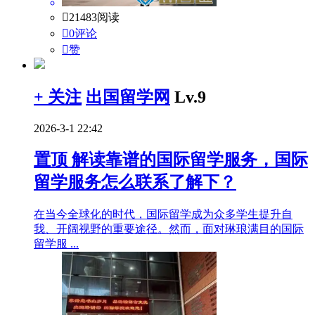

21483阅读

0评论

赞
+ 关注
出国留学网
Lv.9
2026-3-1 22:42
置顶
解读靠谱的国际留学服务，国际
留学服务怎么联系了解下？
在当今全球化的时代，国际留学成为众多学生提升自
我、开阔视野的重要途径。然而，面对琳琅满目的国际
留学服 ...