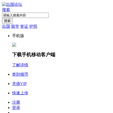
搜索
搜索
出国
留学
签证
护照
手机版
下载手机移动客户端
了解详情
签到领币
充值VIP
快速上传
注册
登录