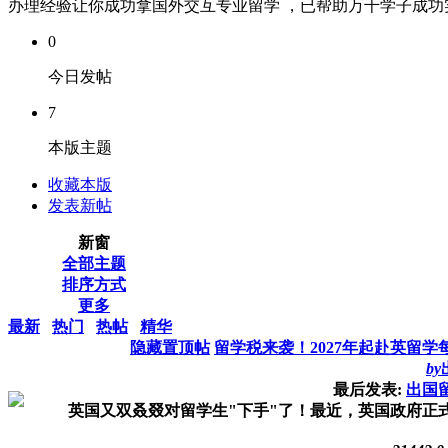
办理经验让你成功拿国外交互专业留学 ，已帮助万千学子成功实现
0
今日发帖
7
本版主题
收藏本版
发表新帖
新窗
全部主题
排序方式
更多
最新
热门
热帖
精华
隐藏置顶帖
留学税来袭！2027年起赴英留学
by
最后发表:
出国
英国又双叒叕对留学生"下手"了！最近，英国政府正式官宣