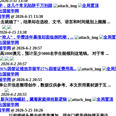
2026-3-31 13:38
留学，这几个常见陷阱千万别踩
出国留学网
留学网
@
2026-6-15 13:38
去就稳了”，结果却在选校、文书、语言和时间规划上频频 ...
2026-6-15 13:38
抢人”，学费连年暴涨却面临倒闭潮，...
出国留学网
留学网
@
2026-6-2 20:57
00澳元，预计至少3000名学生能领到这笔钱。 对于常 ...
2026-6-2 20:57
%因签证难放弃留学27%因签证费用高...
出国留学网
留学网
@
2026-6-2 20:55
公开信息整理创作，数据仅供参考。本文所用素材源于互 ...
2026-6-2 20:55
槛，新兴洼地崛起，藏着家庭择校新逻辑
出国留学网
留学网
@
2026-5-25 10:26
——以前挤破头要去的英美澳加，现在门槛高得快摸不着边 ...