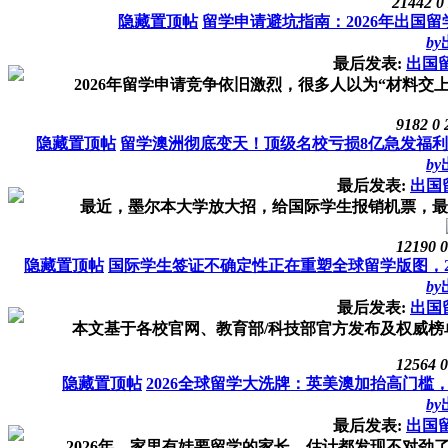
21442
0
隐藏置顶帖
留学申请避坑指南：2026年出国
by
最后发表:
出国
2026年留学申请竞争依旧激烈，很多人以为“材料交上
9182
0
隐藏置顶帖
留学澳洲彻底变天！顶级名校亏损8亿急发福利“
by
最后发表:
出国
最近，墨尔本大学放大招，给国际学生报销机票，最高10
12190
0
隐藏置顶帖
国际学生签证不确定性正在重塑全球留学版图，26
by
最后发表:
出国
本文基于各校官网、教育部/科技部官方发布及权威榜单
12564
0
隐藏置顶帖
2026全球留学大洗牌：英美澳加抬高门
by
最后发表:
出国
2026年，家里有娃要留学的家长，估计都发现不对劲了