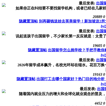
最后发表:
出国
如果你正在纠结要不要找留学机构，或者已经在几家机构
20889
0
隐藏置顶帖
别再砸钱送娃去英美留学！新加坡这2所
by
最后发表:
出国
说起送孩子出国留学，不少家长第一反应就是：太贵了！
19605
0
隐藏置顶帖
出国留学怎么挑学校？手把手教你
by
最后发表:
出国
2026年留学成本飙升，名校光环却在缩水。花百万换一
19163
0
隐藏置顶帖
出国打工去哪个国家好？热门目的地分析 
by
最后发表:
出国
随着国内就业压力的增大和全球化就业观念的普及，“出
4452
0