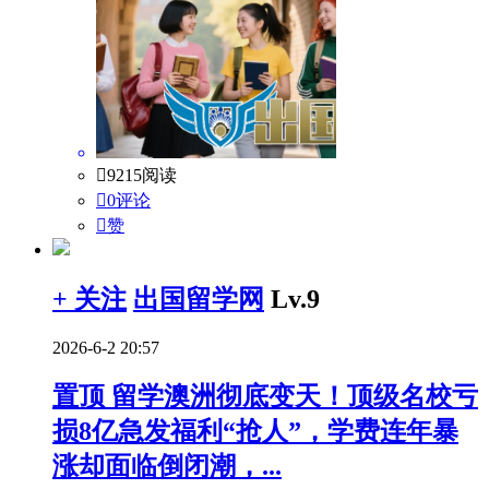

9215阅读

0评论

赞
+ 关注
出国留学网
Lv.9
2026-6-2 20:57
置顶
留学澳洲彻底变天！顶级名校亏
损8亿急发福利“抢人”，学费连年暴
涨却面临倒闭潮，...