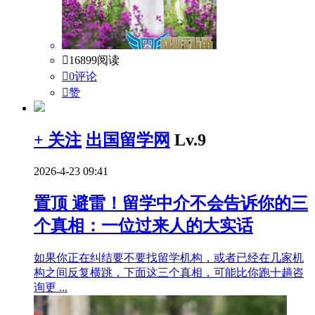

16899阅读

0评论

赞
+ 关注
出国留学网
Lv.9
2026-4-23 09:41
置顶
避雷！留学中介不会告诉你的三
个真相：一位过来人的大实话
如果你正在纠结要不要找留学机构，或者已经在几家机
构之间反复横跳，下面这三个真相，可能比你跑十趟咨
询更 ...