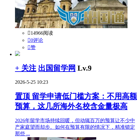

14966阅读

0评论

赞
+ 关注
出国留学网
Lv.9
2026-5-25 10:23
置顶
留学申请低门槛方案：不用高额
预算，这几所海外名校含金量极高
2026年留学市场持续回暖，但动辄百万的预算让不少中
产家庭望而却步。如何在预算有限的情况下，精准锁定
那些 ...