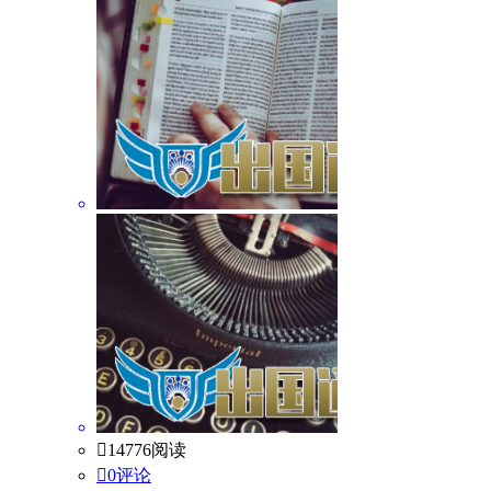

14776阅读

0评论