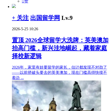

赞
+ 关注
出国留学网
Lv.9
2026-5-25 10:26
置顶
2026全球留学大洗牌：英美澳加
抬高门槛，新兴洼地崛起，藏着家庭
择校新逻辑
2026年，家里有娃要留学的家长，估计都发现不对劲了
——以前挤破头要去的英美澳加，现在门槛高得快摸不
着边 ...