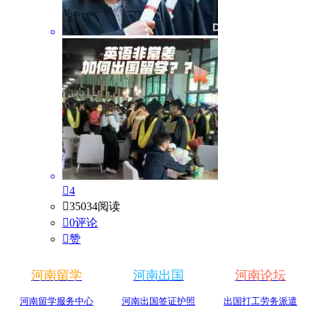

4

35034阅读

0评论

赞
河南留学
河南出国
河南论坛
河南留学服务中心
河南出国签证护照
出国打工劳务派遣