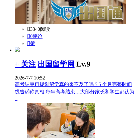

3340阅读

0评论

赞
+ 关注
出国留学网
Lv.9
2026-7-7 10:52
高考结束再规划留学真的来不及了吗？5 个月完整时间
线告诉你真相 每年高考结束，大部分家长和学生都认为
...