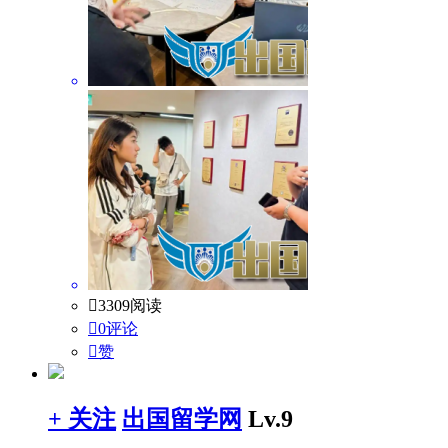

3309阅读

0评论

赞
+ 关注
出国留学网
Lv.9