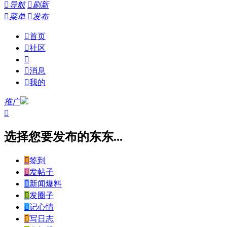

导航

刷新

菜单

发布

首页

社区


消息

我的
推广

选择您要发布的东东...

签到

发帖子

新闻爆料

发圈子

记心情

写日志