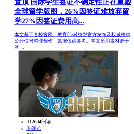
置顶
国际学生签证不确定性正在重塑
全球留学版图，26%因签证难放弃留
学27%因签证费用高...
本文基于各校官网、教育部/科技部官方发布及权威榜单
公开信息整理创作，数据仅供参考。本文所用素材源于
互 ...

12604阅读

0评论