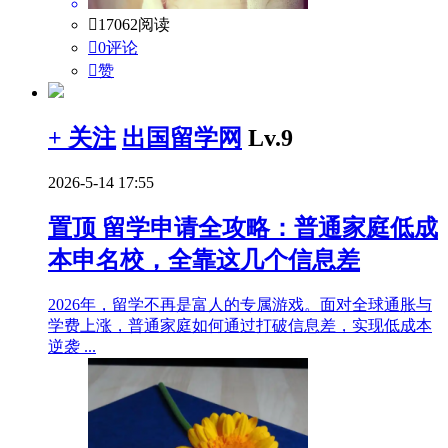

17062阅读

0评论

赞
+ 关注
出国留学网
Lv.9
2026-5-14 17:55
置顶
留学申请全攻略：普通家庭低成
本申名校，全靠这几个信息差
2026年，留学不再是富人的专属游戏。面对全球通胀与
学费上涨，普通家庭如何通过打破信息差，实现低成本
逆袭 ...