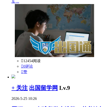
互 ...

12454阅读

0评论

赞
+ 关注
出国留学网
Lv.9
2026-5-25 10:26