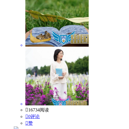

16734阅读

0评论

赞