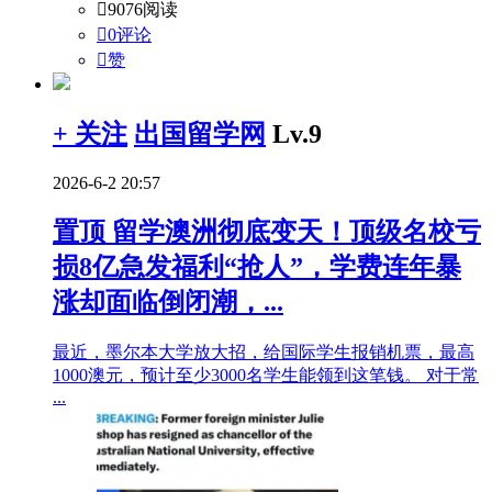

9076阅读

0评论

赞
+ 关注
出国留学网
Lv.9
2026-6-2 20:57
置顶
留学澳洲彻底变天！顶级名校亏
损8亿急发福利“抢人”，学费连年暴
涨却面临倒闭潮，...
最近，墨尔本大学放大招，给国际学生报销机票，最高
1000澳元，预计至少3000名学生能领到这笔钱。 对于常
...