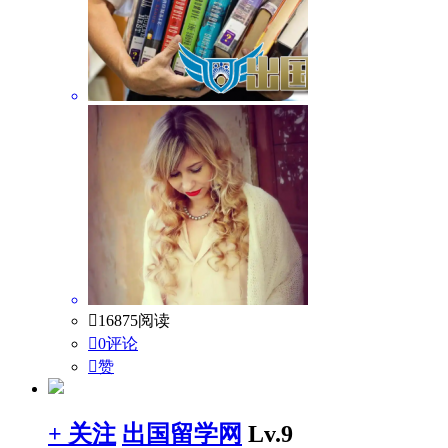

16875阅读

0评论

赞
+ 关注
出国留学网
Lv.9