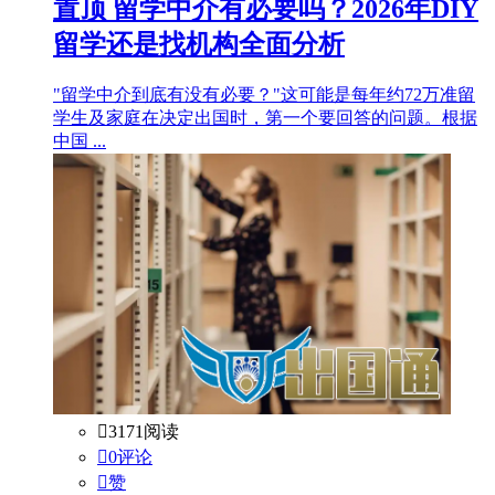
置顶
留学中介有必要吗？2026年DIY
留学还是找机构全面分析
"留学中介到底有没有必要？"这可能是每年约72万准留
学生及家庭在决定出国时，第一个要回答的问题。根据
中国 ...

3171阅读

0评论

赞