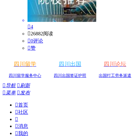

4

26882阅读

0评论

赞
四川留学
四川出国
四川论坛
四川留学服务中心
四川出国签证护照
出国打工劳务派遣

导航

刷新

菜单

发布

首页

社区


消息

我的