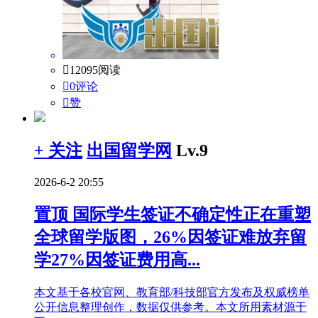

12095阅读

0评论

赞
+ 关注
出国留学网
Lv.9
2026-6-2 20:55
置顶
国际学生签证不确定性正在重塑
全球留学版图，26%因签证难放弃留
学27%因签证费用高...
本文基于各校官网、教育部/科技部官方发布及权威榜单
公开信息整理创作，数据仅供参考。本文所用素材源于