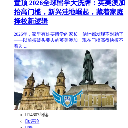
置顶
2026全球留学大洗牌：英美澳加
抬高门槛，新兴洼地崛起，藏着家庭
择校新逻辑
2026年，家里有娃要留学的家长，估计都发现不对劲了
——以前挤破头要去的英美澳加，现在门槛高得快摸不
着边 ...

14803阅读

0评论

赞