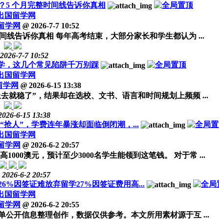
？5 个月完整时间线告诉你真相
出国留学网
留学网
@
2026-7-7 10:52
线告诉你真相 每年高考结束，大部分家长和学生都认为 ...
2026-7-7 10:52
留学，这几个常见陷阱千万别踩
出国留学网
留学网
@
2026-6-15 13:38
去就稳了”，结果却在选校、文书、语言和时间规划上频频 ...
2026-6-15 13:38
抢人”，学费连年暴涨却面临倒闭潮，...
出国留学网
留学网
@
2026-6-2 20:57
00澳元，预计至少3000名学生能领到这笔钱。 对于常 ...
2026-6-2 20:57
%因签证难放弃留学27%因签证费用高...
出国留学网
留学网
@
2026-6-2 20:55
公开信息整理创作，数据仅供参考。本文所用素材源于互 ...