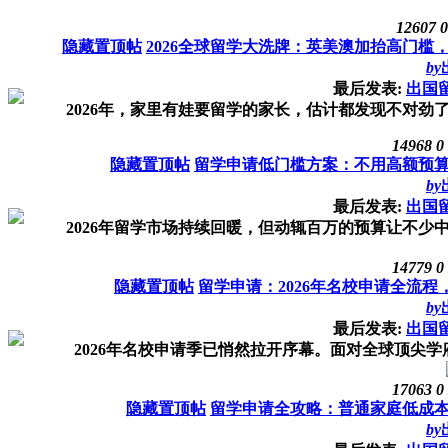
12607
0
隐藏置顶帖
2026全球留学大洗牌：英美澳加抬高门
by
最后发表:
出国
2026年，家里有娃要留学的家长，估计都发现不对劲了
14968
0
隐藏置顶帖
留学申请低门槛方案：不用高额预
by
最后发表:
出国
2026年留学市场持续回暖，但动辄百万的预算让不少中
14779
0
隐藏置顶帖
留学申请：2026年名校申请全流
by
最后发表:
出国
2026年名校申请季已悄然拉开序幕。面对全球顶尖学
17063
0
隐藏置顶帖
留学申请全攻略：普通家庭低成
by