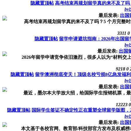
隐藏置顶帖
高考结束再规划留学真的来不及了吗
by
最后发表:
出国
高考结束再规划留学真的来不及了吗？5 个月完整时间
3311
0
隐藏置顶帖
留学申请避坑指南：2026年出国
by
最后发表:
出国
2026年留学申请竞争依旧激烈，很多人以为“材料交上
9218
0
隐藏置顶帖
留学澳洲彻底变天！顶级名校亏损8亿急发福利“
by
最后发表:
出国
最近，墨尔本大学放大招，给国际学生报销机票，最高10
12223
0
隐藏置顶帖
国际学生签证不确定性正在重塑全球留学版图，26
by
最后发表:
出国
本文基于各校官网、教育部/科技部官方发布及权威榜单