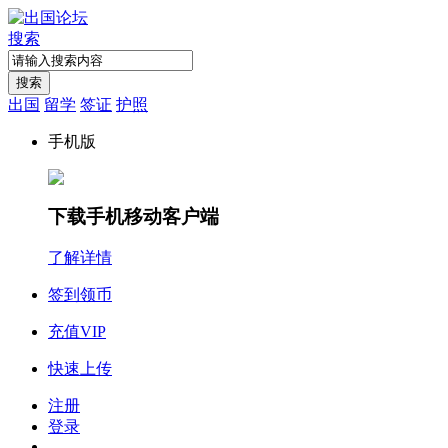
搜索
搜索
出国
留学
签证
护照
手机版
下载手机移动客户端
了解详情
签到领币
充值VIP
快速上传
注册
登录