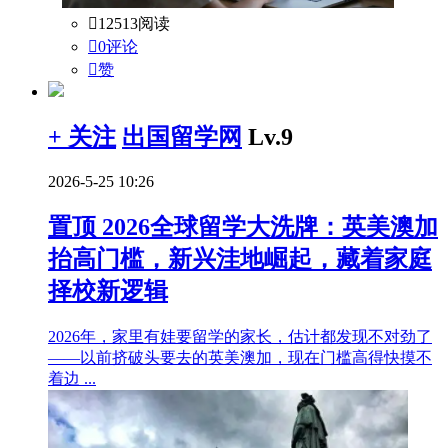

12513阅读

0评论

赞
+ 关注
出国留学网
Lv.9
2026-5-25 10:26
置顶
2026全球留学大洗牌：英美澳加
抬高门槛，新兴洼地崛起，藏着家庭
择校新逻辑
2026年，家里有娃要留学的家长，估计都发现不对劲了
——以前挤破头要去的英美澳加，现在门槛高得快摸不
着边 ...