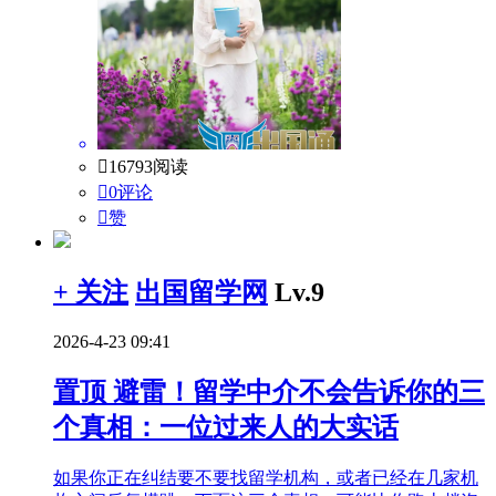

16793阅读

0评论

赞
+ 关注
出国留学网
Lv.9
2026-4-23 09:41
置顶
避雷！留学中介不会告诉你的三
个真相：一位过来人的大实话
如果你正在纠结要不要找留学机构，或者已经在几家机