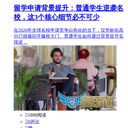
留学申请背景提升：普通学生逆袭名
校，这3个核心细节必不可少
在2026年全球名校申请竞争白热化的当下，仅凭标化高
分已很难叩开藤校大门。普通学生如何通过背景提升实
现逆 ...

1890阅读

0评论