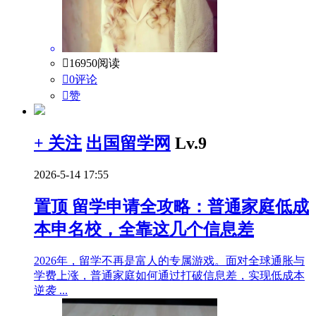

16950阅读

0评论

赞
+ 关注
出国留学网
Lv.9
2026-5-14 17:55
置顶
留学申请全攻略：普通家庭低成
本申名校，全靠这几个信息差
2026年，留学不再是富人的专属游戏。面对全球通胀与
学费上涨，普通家庭如何通过打破信息差，实现低成本
逆袭 ...