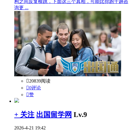
构之间反复横跳，下面这三个真相，可能比你跑十趟咨
询更 ...

20839阅读

0评论

赞
+ 关注
出国留学网
Lv.9
2026-4-21 19:42