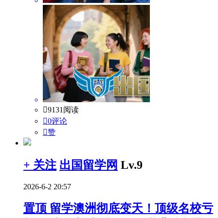

9131阅读

0评论

赞
+ 关注
出国留学网
Lv.9
2026-6-2 20:57
置顶
留学澳洲彻底变天！顶级名校亏