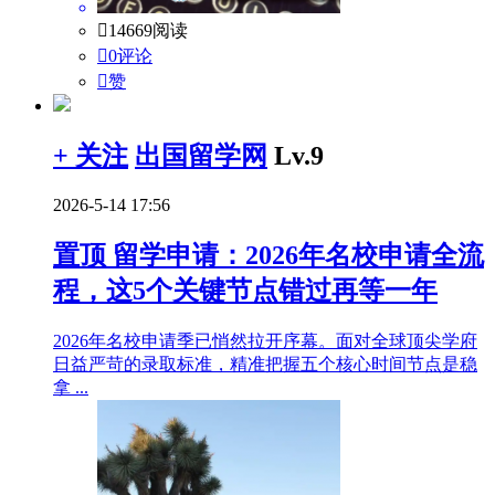

14669阅读

0评论

赞
+ 关注
出国留学网
Lv.9
2026-5-14 17:56
置顶
留学申请：2026年名校申请全流
程，这5个关键节点错过再等一年
2026年名校申请季已悄然拉开序幕。面对全球顶尖学府
日益严苛的录取标准，精准把握五个核心时间节点是稳
拿 ...