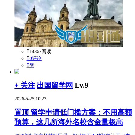

14867阅读

0评论

赞
+ 关注
出国留学网
Lv.9
2026-5-25 10:23
置顶
留学申请低门槛方案：不用高额
预算，这几所海外名校含金量极高