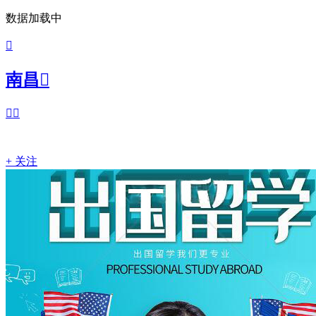
数据加载中

南昌



+ 关注