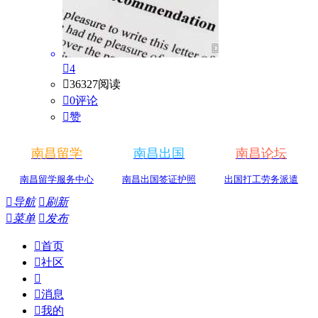

4

36327阅读

0评论

赞
南昌留学
南昌出国
南昌论坛
南昌留学服务中心
南昌出国签证护照
出国打工劳务派遣

导航

刷新

菜单

发布

首页

社区


消息

我的