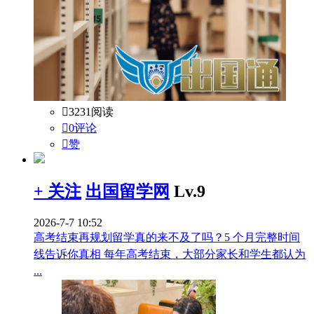

3231阅读

0评论

赞
+ 关注
出国留学网
Lv.9
2026-7-7 10:52
高考结束再规划留学真的来不及了吗？5 个月完整时间
线告诉你真相 每年高考结束，大部分家长和学生都认为
...