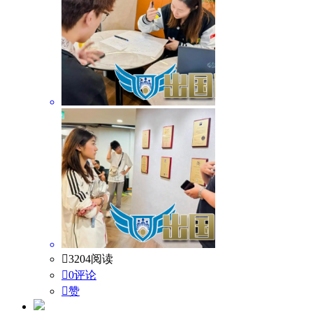

3204阅读

0评论

赞