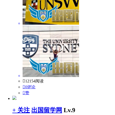

12154阅读

0评论

赞
+ 关注
出国留学网
Lv.9