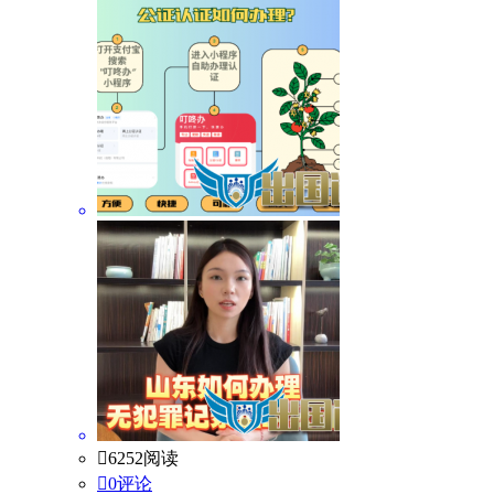

6252阅读

0评论