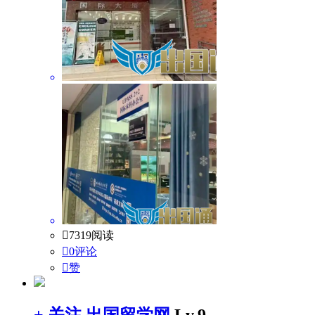

7319阅读

0评论

赞