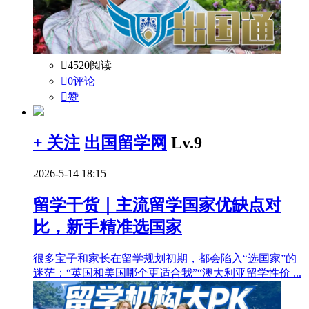

4520阅读

0评论

赞
+ 关注
出国留学网
Lv.9
2026-5-14 18:15
留学干货｜主流留学国家优缺点对
比，新手精准选国家
很多宝子和家长在留学规划初期，都会陷入“选国家”的
迷茫：“英国和美国哪个更适合我”“澳大利亚留学性价 ...