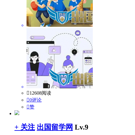

12608阅读

0评论

赞
+ 关注
出国留学网
Lv.9