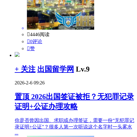

4446阅读

0评论

赞
+ 关注
出国留学网
Lv.9
2026-2-6 09:26
置顶
2026出国签证被拒？无犯罪记录
证明+公证办理攻略
你是否曾因出国、求职或办理签证，需要一份“无犯罪记
录证明+公证”？很多人第一次听说这个名字时一头雾水
...