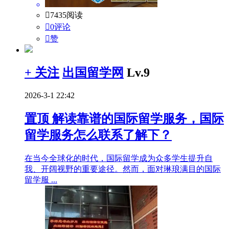

7435阅读

0评论

赞
+ 关注
出国留学网
Lv.9
2026-3-1 22:42
置顶
解读靠谱的国际留学服务，国际
留学服务怎么联系了解下？
在当今全球化的时代，国际留学成为众多学生提升自
我、开阔视野的重要途径。然而，面对琳琅满目的国际
留学服 ...