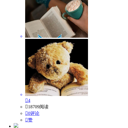

4

18709阅读

0评论

赞