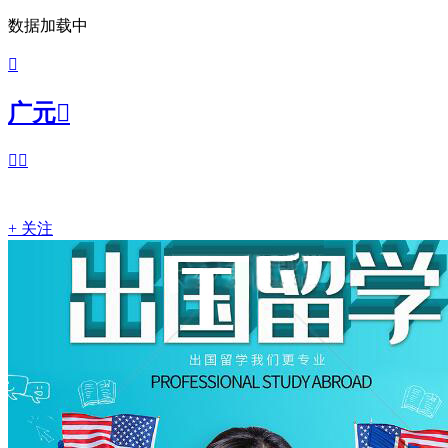
数据加载中

广元



+ 关注