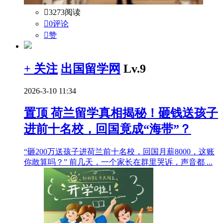

3273阅读

0评论

赞
+ 关注
出国留学网
Lv.9
2026-3-10 11:34
置顶
荷兰留学真相揭秘！砸钱送孩子
进前十名校，回国竟成“海带”？
“砸200万送孩子进荷兰前十名校，回国月薪8000，这账
你敢算吗？” 前几天，一个家长在群里哭诉，声音都 ...