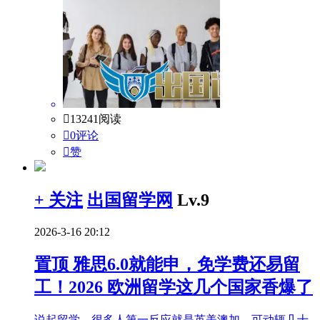

13241阅读

0评论

赞
+ 关注
出国留学网
Lv.9
2026-3-16 20:12
置顶
雅思6.0就能申，免学费还易留
工！2026 欧洲留学这几个国家香爆了
说起留学，很多人第一反应就是英美澳加，可动辄几十