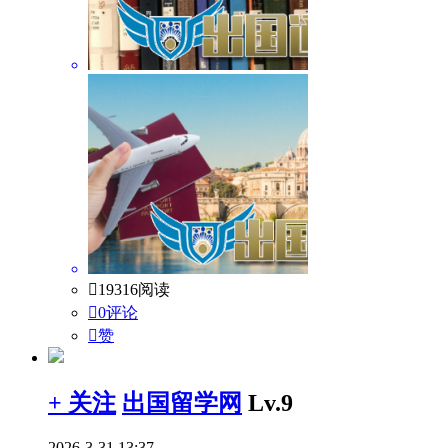

19316阅读

0评论

赞
+ 关注
出国留学网
Lv.9
2026-3-31 13:37