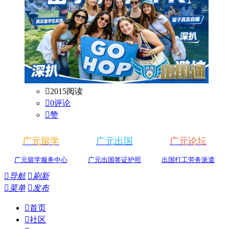

2015阅读

0评论

赞
广元留学
广元出国
广元论坛
广元留学服务中心
广元出国签证护照
出国打工劳务派遣

导航

刷新

菜单

发布

首页

社区