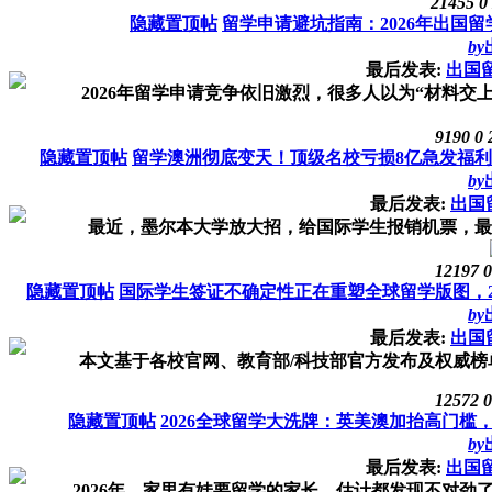
21455
0
隐藏置顶帖
留学申请避坑指南：2026年出国
by
最后发表:
出国
2026年留学申请竞争依旧激烈，很多人以为“材料交上
9190
0
隐藏置顶帖
留学澳洲彻底变天！顶级名校亏损8亿急发福利“
by
最后发表:
出国
最近，墨尔本大学放大招，给国际学生报销机票，最高10
12197
0
隐藏置顶帖
国际学生签证不确定性正在重塑全球留学版图，26
by
最后发表:
出国
本文基于各校官网、教育部/科技部官方发布及权威榜单
12572
0
隐藏置顶帖
2026全球留学大洗牌：英美澳加抬高门
by
最后发表:
出国
2026年，家里有娃要留学的家长，估计都发现不对劲了