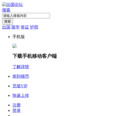
搜索
搜索
出国
留学
签证
护照
手机版
下载手机移动客户端
了解详情
签到领币
充值VIP
快速上传
注册
登录