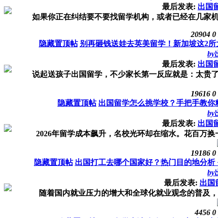
最后发表:
出国
如果你正在纠结要不要找留学机构，或者已经在几家机构
20904
0
隐藏置顶帖
别再砸钱送娃去英美留学！新加坡这2所
by
最后发表:
出国
说起送孩子出国留学，不少家长第一反应就是：太贵了！
19616
0
隐藏置顶帖
出国留学怎么挑学校？手把手教你
by
最后发表:
出国
2026年留学成本飙升，名校光环却在缩水。花百万换一
19186
0
隐藏置顶帖
出国打工去哪个国家好？热门目的地分析 
by
最后发表:
出国
随着国内就业压力的增大和全球化就业观念的普及，“出
4456
0