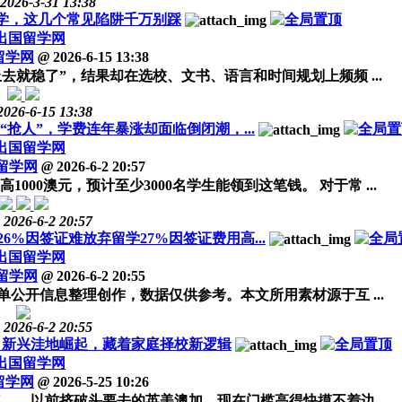
2026-3-31 13:38
留学，这几个常见陷阱千万别踩
出国留学网
留学网
@
2026-6-15 13:38
去就稳了”，结果却在选校、文书、语言和时间规划上频频 ...
2026-6-15 13:38
抢人”，学费连年暴涨却面临倒闭潮，...
出国留学网
留学网
@
2026-6-2 20:57
00澳元，预计至少3000名学生能领到这笔钱。 对于常 ...
2026-6-2 20:57
%因签证难放弃留学27%因签证费用高...
出国留学网
留学网
@
2026-6-2 20:55
公开信息整理创作，数据仅供参考。本文所用素材源于互 ...
2026-6-2 20:55
槛，新兴洼地崛起，藏着家庭择校新逻辑
出国留学网
留学网
@
2026-5-25 10:26
——以前挤破头要去的英美澳加，现在门槛高得快摸不着边 ...