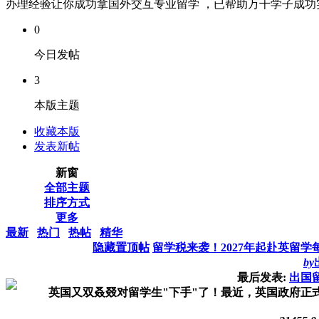
办理经验让你成功拿国外交互专业留学 ，已帮助万千学子成功实现
0
今日发帖
3
本版主题
收藏本版
发表新帖
新窗
全部主题
排序方式
更多
最新
热门
热帖
精华
隐藏置顶帖
留学税来袭！2027年起赴英留学
by
最后发表:
出国
英国又双叒叕对留学生"下手"了！最近，英国政府正式官宣