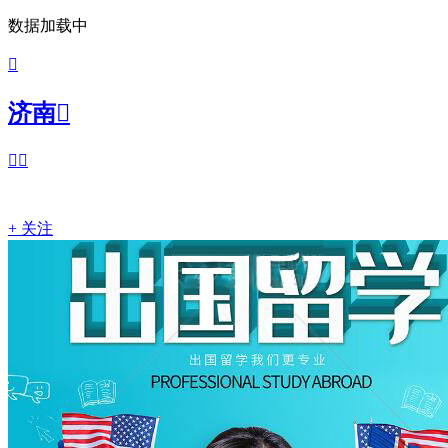
数据加载中

济南



+ 关注