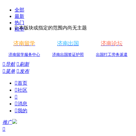
全部
最新
热门

本版块或指定的范围内尚无主题
精华
济南留学
济南出国
济南论坛
济南留学服务中心
济南出国签证护照
出国打工劳务派遣

导航

刷新

菜单

发布

首页

社区


消息

我的
推广
