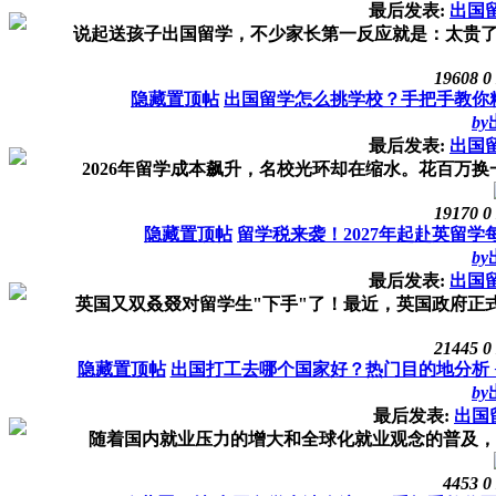
最后发表:
出国
说起送孩子出国留学，不少家长第一反应就是：太贵了！
19608
0
隐藏置顶帖
出国留学怎么挑学校？手把手教你
by
最后发表:
出国
2026年留学成本飙升，名校光环却在缩水。花百万换一
19170
0
隐藏置顶帖
留学税来袭！2027年起赴英留学
by
最后发表:
出国
英国又双叒叕对留学生"下手"了！最近，英国政府正式官宣
21445
0
隐藏置顶帖
出国打工去哪个国家好？热门目的地分析 
by
最后发表:
出国
随着国内就业压力的增大和全球化就业观念的普及，“出
4453
0