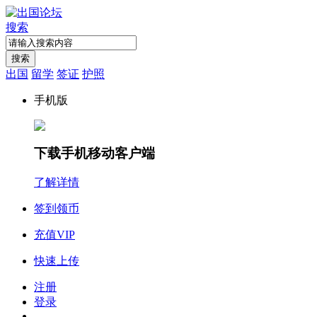
搜索
搜索
出国
留学
签证
护照
手机版
下载手机移动客户端
了解详情
签到领币
充值VIP
快速上传
注册
登录