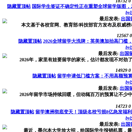
18732
0
隐藏置顶帖
国际学生签证不确定性正在重塑全球留学版图，26
by
最后发表:
出国
本文基于各校官网、教育部/科技部官方发布及权威榜单
12567
0
隐藏置顶帖
2026全球留学大洗牌：英美澳加抬高门
by
最后发表:
出国
2026年，家里有娃要留学的家长，估计都发现不对劲了
14929
0
隐藏置顶帖
留学申请低门槛方案：不用高额预
by
最后发表:
出国
2026年留学市场持续回暖，但动辄百万的预算让不少中
14723
0
隐藏置顶帖
留学澳洲彻底变天！顶级名校亏损8亿急发福利“
by
最后发表:
出国
最近，墨尔本大学放大招，给国际学生报销机票，最高10