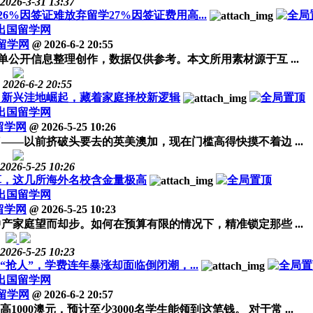
2026-3-31 13:37
%因签证难放弃留学27%因签证费用高...
出国留学网
留学网
@
2026-6-2 20:55
公开信息整理创作，数据仅供参考。本文所用素材源于互 ...
2026-6-2 20:55
槛，新兴洼地崛起，藏着家庭择校新逻辑
出国留学网
留学网
@
2026-5-25 10:26
——以前挤破头要去的英美澳加，现在门槛高得快摸不着边 ...
2026-5-25 10:26
算，这几所海外名校含金量极高
出国留学网
留学网
@
2026-5-25 10:23
产家庭望而却步。如何在预算有限的情况下，精准锁定那些 ...
2026-5-25 10:23
抢人”，学费连年暴涨却面临倒闭潮，...
出国留学网
留学网
@
2026-6-2 20:57
00澳元，预计至少3000名学生能领到这笔钱。 对于常 ...