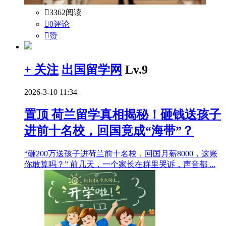

3362阅读

0评论

赞
+ 关注
出国留学网
Lv.9
2026-3-10 11:34
置顶
荷兰留学真相揭秘！砸钱送孩子
进前十名校，回国竟成“海带”？
“砸200万送孩子进荷兰前十名校，回国月薪8000，这账
你敢算吗？” 前几天，一个家长在群里哭诉，声音都 ...