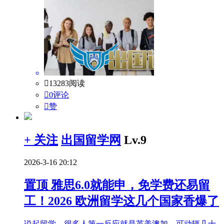

13283阅读

0评论

赞
+ 关注
出国留学网
Lv.9
2026-3-16 20:12
置顶
雅思6.0就能申，免学费还易留
工！2026 欧洲留学这几个国家香爆了
说起留学，很多人第一反应就是英美澳加，可动辄几十