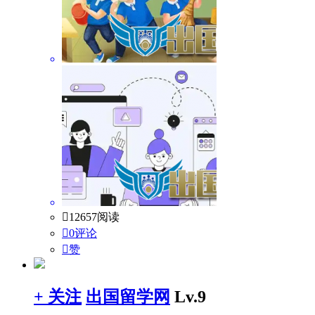

12657阅读

0评论

赞
+ 关注
出国留学网
Lv.9