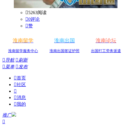

5263阅读

0评论

赞
淮南留学
淮南出国
淮南论坛
淮南留学服务中心
淮南出国签证护照
出国打工劳务派遣

导航

刷新

菜单

发布

首页

社区


消息

我的
推广
