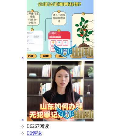

6267阅读

0评论