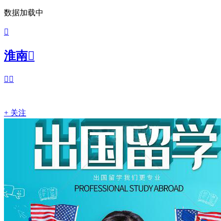
数据加载中

淮南



+ 关注