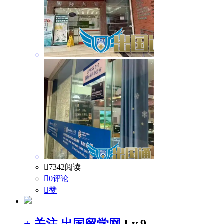

7342阅读

0评论

赞