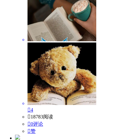

4

18783阅读

0评论

赞