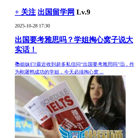
+ 关注
出国留学网
Lv.9
2025-10-28 17:30
出国要考雅思吗？学姐掏心窝子说大
实话！
📚姐妹们!最近收到超多私信问“出国要考雅思吗”🤔，作
为刚屠鸭成功的学姐，今天必须掏心窝 ...