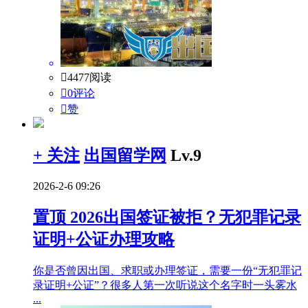

4477阅读

0评论

赞
+ 关注
出国留学网
Lv.9
2026-2-6 09:26
置顶
2026出国签证被拒？无犯罪记录
证明+公证办理攻略
你是否曾因出国、求职或办理签证，需要一份“无犯罪记
录证明+公证”？很多人第一次听说这个名字时一头雾水
...