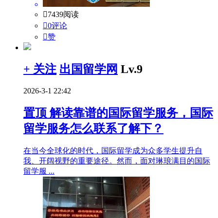

7439阅读

0评论

赞
+ 关注
出国留学网
Lv.9
2026-3-1 22:42
置顶
解读靠谱的国际留学服务，国际
留学服务怎么联系了解下？
在当今全球化的时代，国际留学成为众多学生提升自
我、开阔视野的重要途径。然而，面对琳琅满目的国际
留学服 ...