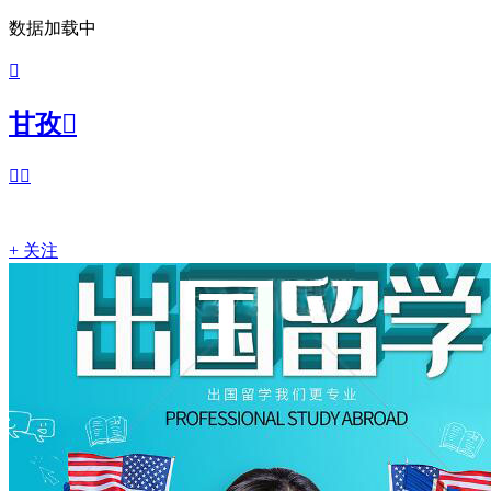
数据加载中

甘孜



+ 关注