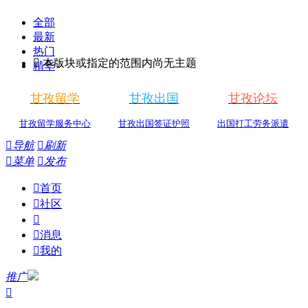
全部
最新
热门

本版块或指定的范围内尚无主题
精华
甘孜留学
甘孜出国
甘孜论坛
甘孜留学服务中心
甘孜出国签证护照
出国打工劳务派遣

导航

刷新

菜单

发布

首页

社区


消息

我的
推广
