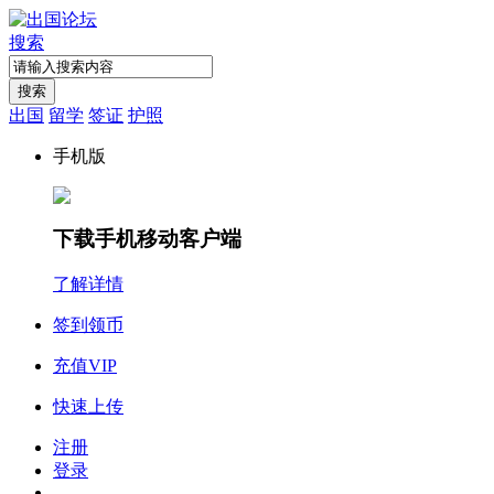
搜索
搜索
出国
留学
签证
护照
手机版
下载手机移动客户端
了解详情
签到领币
充值VIP
快速上传
注册
登录