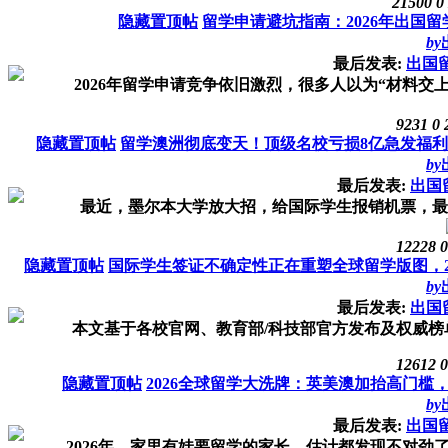
21500
0
隐藏置顶帖
留学申请避坑指南：2026年出国
by
最后发表:
出国
2026年留学申请竞争依旧激烈，很多人以为“材料交上
9231
0
隐藏置顶帖
留学澳洲彻底变天！顶级名校亏损8亿急发福利“
by
最后发表:
出国
最近，墨尔本大学放大招，给国际学生报销机票，最高10
12228
0
隐藏置顶帖
国际学生签证不确定性正在重塑全球留学版图，26
by
最后发表:
出国
本文基于各校官网、教育部/科技部官方发布及权威榜单
12612
0
隐藏置顶帖
2026全球留学大洗牌：英美澳加抬高门
by
最后发表:
出国
2026年，家里有娃要留学的家长，估计都发现不对劲了