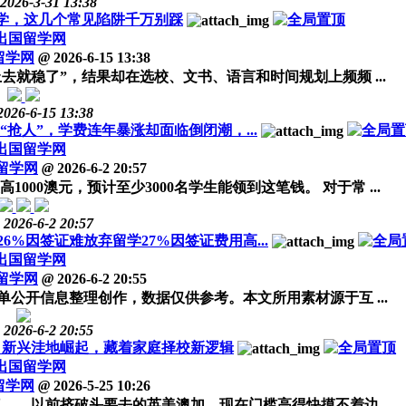
2026-3-31 13:38
留学，这几个常见陷阱千万别踩
出国留学网
留学网
@
2026-6-15 13:38
去就稳了”，结果却在选校、文书、语言和时间规划上频频 ...
2026-6-15 13:38
抢人”，学费连年暴涨却面临倒闭潮，...
出国留学网
留学网
@
2026-6-2 20:57
00澳元，预计至少3000名学生能领到这笔钱。 对于常 ...
2026-6-2 20:57
%因签证难放弃留学27%因签证费用高...
出国留学网
留学网
@
2026-6-2 20:55
公开信息整理创作，数据仅供参考。本文所用素材源于互 ...
2026-6-2 20:55
槛，新兴洼地崛起，藏着家庭择校新逻辑
出国留学网
留学网
@
2026-5-25 10:26
——以前挤破头要去的英美澳加，现在门槛高得快摸不着边 ...