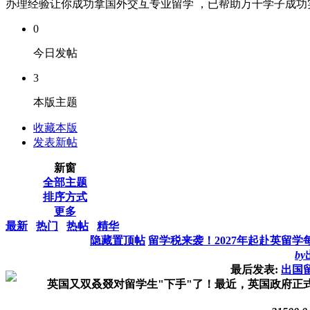
办理经验让你成功拿国外交互专业留学 ，已帮助万千学子成功实现
0
今日发帖
3
本版主题
收藏本版
发表新帖
新窗
全部主题
排序方式
更多
最新
热门
热帖
精华
隐藏置顶帖
留学税来袭！2027年起赴英留学
by
最后发表:
出国
英国又双叒叕对留学生"下手"了！最近，英国政府正式官宣