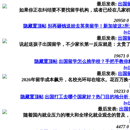
最后发表:
出国
如果你正在纠结要不要找留学机构，或者已经在几家机构
20950
0
隐藏置顶帖
别再砸钱送娃去英美留学！新加坡这2所
by
最后发表:
出国
说起送孩子出国留学，不少家长第一反应就是：太贵了！
19671
0
隐藏置顶帖
出国留学怎么挑学校？手把手教你
by
最后发表:
出国
2026年留学成本飙升，名校光环却在缩水。花百万换一
19233
0
隐藏置顶帖
出国打工去哪个国家好？热门目的地分析 
by
最后发表:
出国
随着国内就业压力的增大和全球化就业观念的普及，“出
4477
0