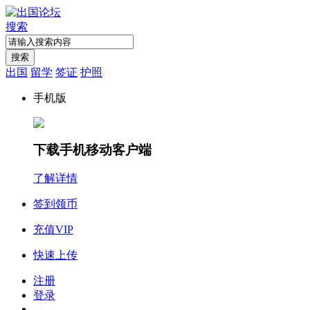
搜索
搜索
出国
留学
签证
护照
手机版
下载手机移动客户端
了解详情
签到领币
充值VIP
快速上传
注册
登录