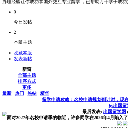
办理经验让你成功拿国外交互专业留学 ，已帮助万千学子成功实现
0
今日发帖
2
本版主题
收藏本版
发表新帖
新窗
全部主题
排序方式
更多
最新
热门
热帖
精华
留学申请攻略：名校申请规划倒计时，现
by
出国留
最后发表:
出国留学网
面对2027年名校申请季的临近，许多同学在2026年4月陷入