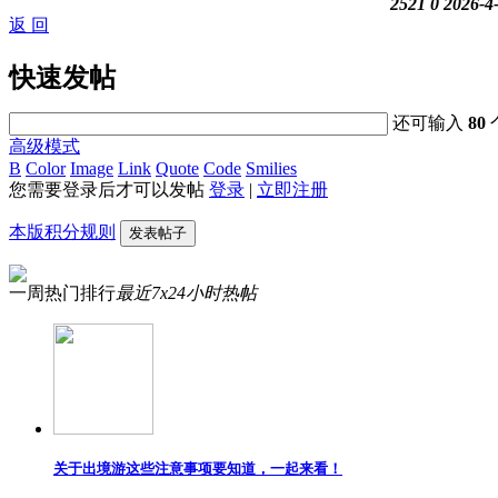
2521
0
2026-4
返 回
快速发帖
还可输入
80
高级模式
B
Color
Image
Link
Quote
Code
Smilies
您需要登录后才可以发帖
登录
|
立即注册
本版积分规则
发表帖子
一周热门排行
最近7x24小时热帖
关于出境游这些注意事项要知道，一起来看！