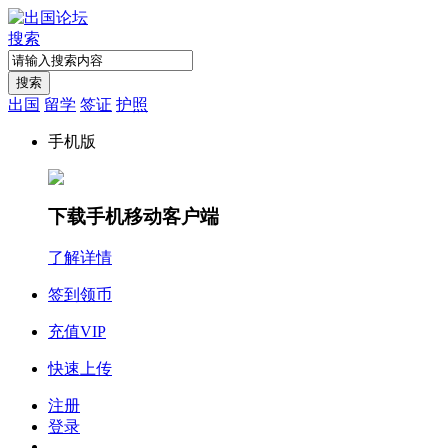
搜索
搜索
出国
留学
签证
护照
手机版
下载手机移动客户端
了解详情
签到领币
充值VIP
快速上传
注册
登录