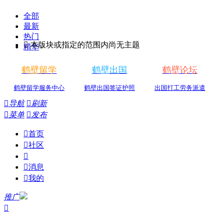
全部
最新
热门

本版块或指定的范围内尚无主题
精华
鹤壁留学
鹤壁出国
鹤壁论坛
鹤壁留学服务中心
鹤壁出国签证护照
出国打工劳务派遣

导航

刷新

菜单

发布

首页

社区


消息

我的
推广
