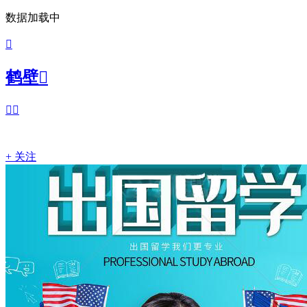
数据加载中

鹤壁



+ 关注