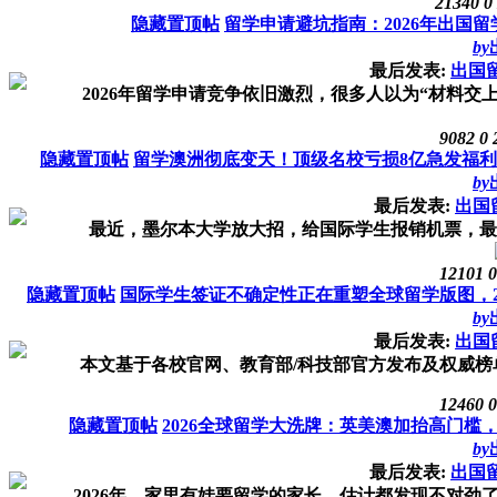
21340
0
隐藏置顶帖
留学申请避坑指南：2026年出国
by
最后发表:
出国
2026年留学申请竞争依旧激烈，很多人以为“材料交上
9082
0
隐藏置顶帖
留学澳洲彻底变天！顶级名校亏损8亿急发福利“
by
最后发表:
出国
最近，墨尔本大学放大招，给国际学生报销机票，最高10
12101
0
隐藏置顶帖
国际学生签证不确定性正在重塑全球留学版图，26
by
最后发表:
出国
本文基于各校官网、教育部/科技部官方发布及权威榜单
12460
0
隐藏置顶帖
2026全球留学大洗牌：英美澳加抬高门
by
最后发表:
出国
2026年，家里有娃要留学的家长，估计都发现不对劲了