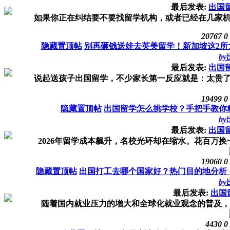
最后发表:
出国
如果你正在纠结要不要找留学机构，或者已经在几家机构
20767
0
隐藏置顶帖
别再砸钱送娃去英美留学！新加坡这2所
by
最后发表:
出国
说起送孩子出国留学，不少家长第一反应就是：太贵了！
19499
0
隐藏置顶帖
出国留学怎么挑学校？手把手教你
by
最后发表:
出国
2026年留学成本飙升，名校光环却在缩水。花百万换一
19060
0
隐藏置顶帖
出国打工去哪个国家好？热门目的地分析 
by
最后发表:
出国
随着国内就业压力的增大和全球化就业观念的普及，“出
4430
0