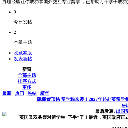
办理经验让你成功拿国外交互专业留学 ，已帮助万千学子成功实现
0
今日发帖
2
本版主题
收藏本版
发表新帖
新窗
全部主题
排序方式
更多
最新
热门
热帖
精华
隐藏置顶帖
留学税来袭！2027年起赴英留学
by
最后发表:
出国
英国又双叒叕对留学生"下手"了！最近，英国政府正式官宣