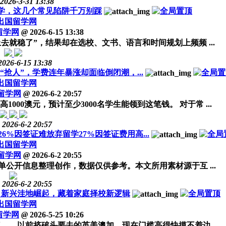
2026-3-31 13:38
留学，这几个常见陷阱千万别踩
出国留学网
留学网
@
2026-6-15 13:38
去就稳了”，结果却在选校、文书、语言和时间规划上频频 ...
2026-6-15 13:38
抢人”，学费连年暴涨却面临倒闭潮，...
出国留学网
留学网
@
2026-6-2 20:57
00澳元，预计至少3000名学生能领到这笔钱。 对于常 ...
2026-6-2 20:57
%因签证难放弃留学27%因签证费用高...
出国留学网
留学网
@
2026-6-2 20:55
公开信息整理创作，数据仅供参考。本文所用素材源于互 ...
2026-6-2 20:55
槛，新兴洼地崛起，藏着家庭择校新逻辑
出国留学网
留学网
@
2026-5-25 10:26
——以前挤破头要去的英美澳加，现在门槛高得快摸不着边 ...