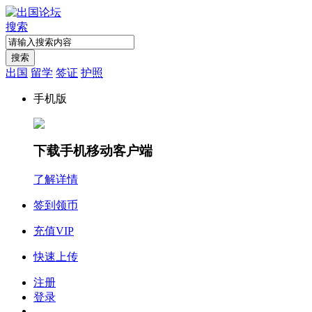
搜索
搜索
出国
留学
签证
护照
手机版
下载手机移动客户端
了解详情
签到领币
充值VIP
快速上传
注册
登录