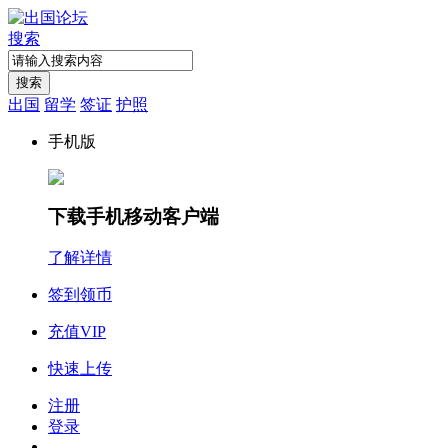
搜索
搜索
出国
留学
签证
护照
手机版
下载手机移动客户端
了解详情
签到领币
充值VIP
快速上传
注册
登录