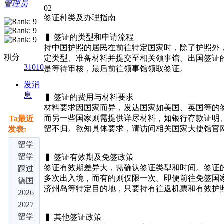
管理员
02
签证种类及办理指南
▍ 签证的类型和申请流程
持中国护照的居民在前往特定国家时，除了护照外
积分
定类型、准备材料并提交至相关领事馆。出国签证
31010
是等待审核，最后前往领事馆领取签证。
发消
息
▍ 签证的费用与材料要求
材料要求因国家而异，发达国家如美国、英国等的签
而另一些国家则需提供详尽材料，如银行存款证明
Ta最近
留不归。欲知具体要求，请访问相关国家大使馆官
发表:
留学
大局
留学
▍ 签证有效期及免签政策
签证有效期差异大，需确认签证类型和时间。签证
定
择校
踩过
多次出入境，而有的则仅限一次。即便前往免签国
了：
别瞎
3 家
德国
济州岛等特定目的地，只要持有往返机票和有效护
若是
选！
中介
留学
2026
不出
吃透
才敢
爆
多国
2027
意外
这四
说！
火！
留学
届留
留学
▍ 其他签证政策