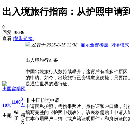
出入境旅行指南：从护照申请
0
回复
10636
查看
[复制链接]
发表于 2025-8-15 12:38
|
显示全部楼层
|
阅读模式
进入图片模式
出入境旅行准备
中国出境旅行人数持续攀升，这背后有着多种原因
的申请。如今，出境旅行已变得愈发便捷，只要踏
是通往世界的通行证。
出国留学网
3
▍ 中国护照申请
1100
万
1078
申请因私护照，需携带照片、身份证和户口簿，前
帖
填写完整的《护照申领表》。该表格需贴上申请人近
主题
积
子
供本市居民户口簿（或户籍证明原件）和身份证的
分