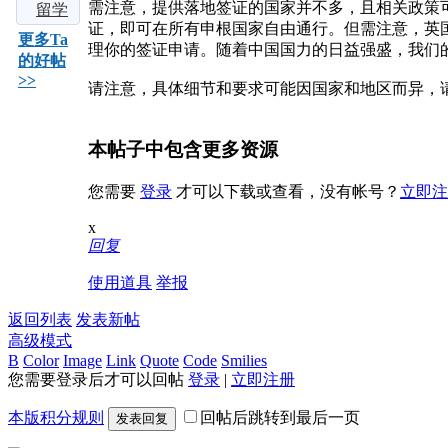
需注意，提供落地签证的国家并不多，且相关政策
的
大热
2026
免学
中介
学必
申请
留学
证，即可在所有申根国家自由通行。但需注意，英
话，
门留
五大
费、
实测
看：
全流
申
更多Ta
理你的签证申请。随着中国国力的日益强盛，我们
2026
学地
留学
好留
对
申请
程：
请：3
的好帖
>>
年中
区，
机构
下，
比：5
海外
2026
个背
请注意，具体细节和要求可能因国家和地区而异，
深
但难
大知
名校
藤校
景提
毕
名留
本
早申
升方
本帖子中包含更多资源
业？
学
科，
倒计
法，
需满
时，
助你
您需要
登录
才可以下载或查看，没有帐号？
立即注
足
这5
敲开
世界
x
回复
使用道具
举报
返回列表
发表新帖
高级模式
B
Color
Image
Link
Quote
Code
Smilies
您需要登录后才可以回帖
登录
|
立即注册
本版积分规则
回帖后跳转到最后一页
发表回复