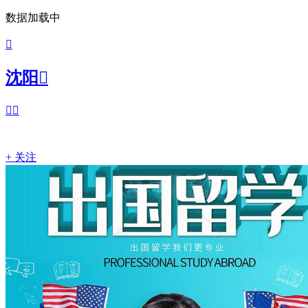
数据加载中

沈阳



+ 关注