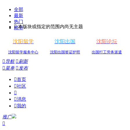
全部
最新
热门

本版块或指定的范围内尚无主题
精华
沈阳留学
沈阳出国
沈阳论坛
沈阳留学服务中心
沈阳出国签证护照
出国打工劳务派遣

导航

刷新

菜单

发布

首页

社区


消息

我的
推广
