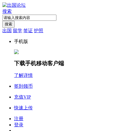
搜索
搜索
出国
留学
签证
护照
手机版
下载手机移动客户端
了解详情
签到领币
充值VIP
快速上传
注册
登录