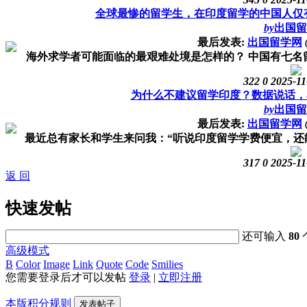
全球最惨的留学生，在印度留学的中国人仅
by
出国留
最后发表:
出国留学网
海外求学者可能面临的最艰难处境是怎样的？ 中国有七名留
322
0
2025-11
为什么不建议留学印度？数据说话，
by
出国留
最后发表:
出国留学网
最近总有家长和学生来问我：“听说印度留学学费便宜，还能学 
317
0
2025-11
返 回
快速发帖
还可输入
80
高级模式
B
Color
Image
Link
Quote
Code
Smilies
您需要登录后才可以发帖
登录
|
立即注册
本版积分规则
发表帖子