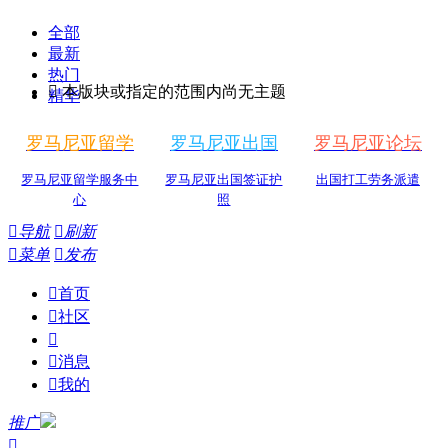
全部
最新
热门

本版块或指定的范围内尚无主题
精华
罗马尼亚留学
罗马尼亚出国
罗马尼亚论坛
罗马尼亚留学服务中
罗马尼亚出国签证护
出国打工劳务派遣
心
照

导航

刷新

菜单

发布

首页

社区


消息

我的
推广
