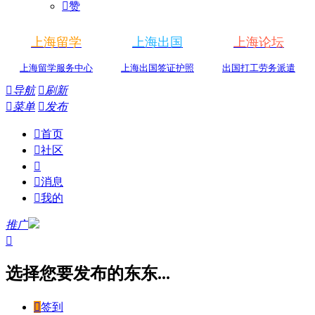

赞
上海留学
上海出国
上海论坛
上海留学服务中心
上海出国签证护照
出国打工劳务派遣

导航

刷新

菜单

发布

首页

社区


消息

我的
推广

选择您要发布的东东...

签到