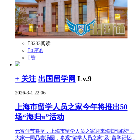

3233阅读

0评论

赞
+ 关注
出国留学网
Lv.9
2026-3-1 22:06
上海市留学人员之家今年将推出50
场“海归π”活动
元宵佳节将至，上海市留学人员之家迎来海归“回家”，
大家一同品尝汤圆，参观“留学人员之家”及“留学记忆 ...