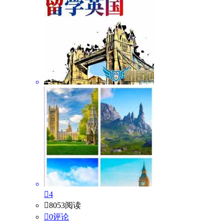

4

8053阅读

0评论