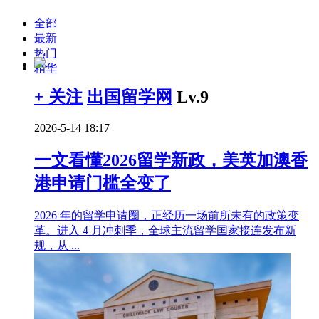
全部
最新
热门
精华
+ 关注
出国留学网
Lv.9
2026-5-14 18:17
一文看懂2026留学新政，美英加澳香
港申请门槛全变了
2026 年的留学申请圈，正经历一场前所未有的政策变
革。进入 4 月冲刺季，全球主流留学国家接连发布新
规，从 ...