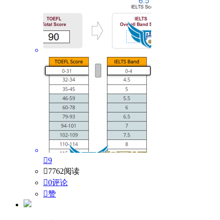

9

7762阅读

0评论

赞