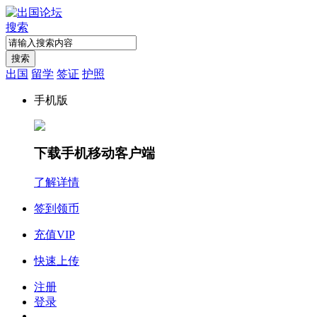
搜索
搜索
出国
留学
签证
护照
手机版
下载手机移动客户端
了解详情
签到领币
充值VIP
快速上传
注册
登录