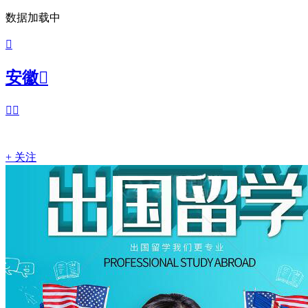
数据加载中

安徽



+ 关注