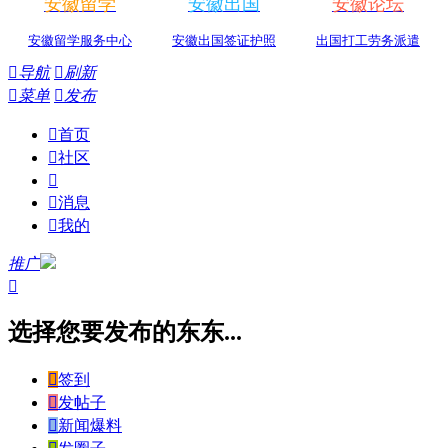
安徽留学
安徽出国
安徽论坛
安徽留学服务中心
安徽出国签证护照
出国打工劳务派遣

导航

刷新

菜单

发布

首页

社区


消息

我的
推广

选择您要发布的东东...

签到

发帖子

新闻爆料