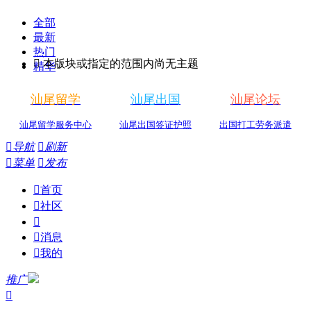
全部
最新
热门

本版块或指定的范围内尚无主题
精华
汕尾留学
汕尾出国
汕尾论坛
汕尾留学服务中心
汕尾出国签证护照
出国打工劳务派遣

导航

刷新

菜单

发布

首页

社区


消息

我的
推广
