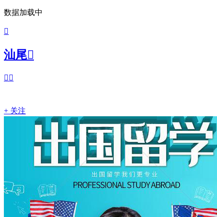
数据加载中

汕尾



+ 关注