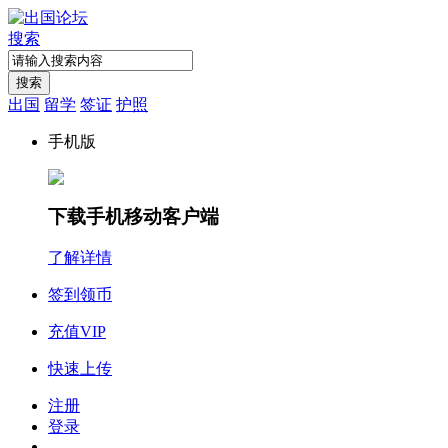
搜索
搜索
出国
留学
签证
护照
手机版
下载手机移动客户端
了解详情
签到领币
充值VIP
快速上传
注册
登录