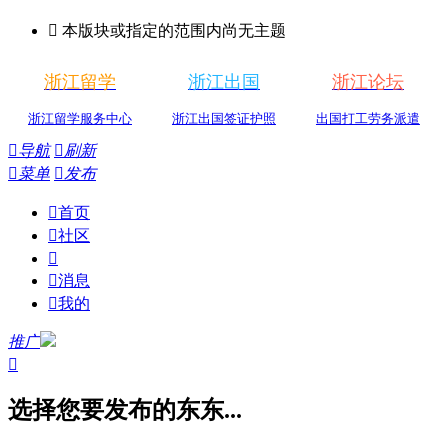

本版块或指定的范围内尚无主题
浙江留学
浙江出国
浙江论坛
浙江留学服务中心
浙江出国签证护照
出国打工劳务派遣

导航

刷新

菜单

发布

首页

社区


消息

我的
推广

选择您要发布的东东...