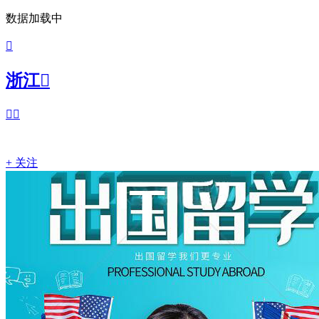
数据加载中

浙江



+ 关注