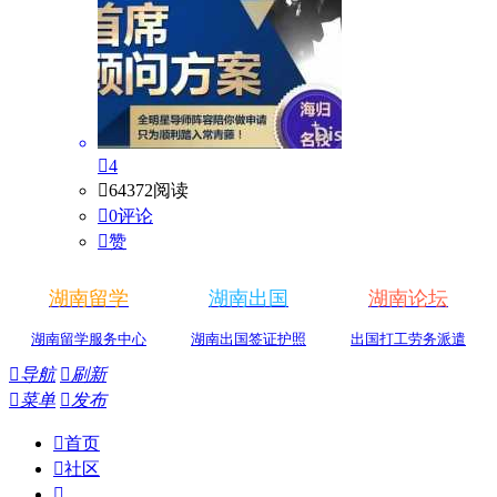

4

64372阅读

0评论

赞
湖南留学
湖南出国
湖南论坛
湖南留学服务中心
湖南出国签证护照
出国打工劳务派遣

导航

刷新

菜单

发布

首页

社区
