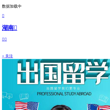
数据加载中

湖南



+ 关注