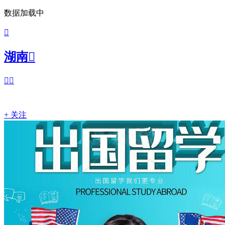
数据加载中

湖南



+ 关注