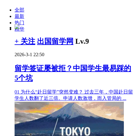
全部
最新
热门
精华
+ 关注
出国留学网
Lv.9
2026-3-1 22:50
留学签证屡被拒？中国学生最易踩的
5个坑
01 为什么“赴日留学”突然变难？ 过去三年，中国赴日留
学生人数翻了近三倍。申请人数激增，而入管局的 ...