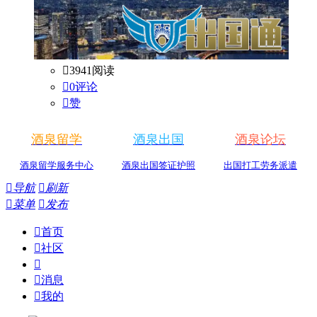

3941阅读

0评论

赞
酒泉留学
酒泉出国
酒泉论坛
酒泉留学服务中心
酒泉出国签证护照
出国打工劳务派遣

导航

刷新

菜单

发布

首页

社区


消息

我的