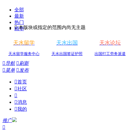
全部
最新
热门

本版块或指定的范围内尚无主题
精华
天水留学
天水出国
天水论坛
天水留学服务中心
天水出国签证护照
出国打工劳务派遣

导航

刷新

菜单

发布

首页

社区


消息

我的
推广
