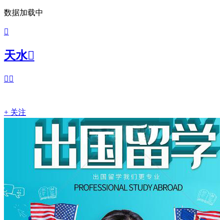
数据加载中

天水



+ 关注