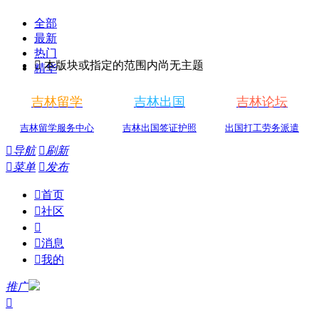
全部
最新
热门

本版块或指定的范围内尚无主题
精华
吉林留学
吉林出国
吉林论坛
吉林留学服务中心
吉林出国签证护照
出国打工劳务派遣

导航

刷新

菜单

发布

首页

社区


消息

我的
推广
