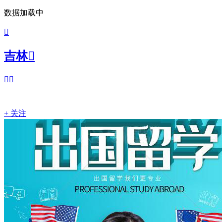
数据加载中

吉林



+ 关注